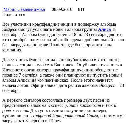
Мария Севальникова
08.09.2016
811
Поделиться
Все участники краудфандинг-акции в поддержку альбома
Эксцесс
смогут услышать новый альбом группы
Алиса
18
сентября. Альбом будет доступен с 18 по 23 сентября для тех,
кто приобрёл одну из акций, либо сделал добровольный взнос
без награды на портале Планета, где была организована
кампания.
Далее запись будет официально опубликована в Интернете,
включая социальную сеть Вконтакте. Опубликовать запись в
Интернете организаторы краудфандинг-акции обещают не
позднее 7 октября, а также они планируют выпустить новый
альбом Алисы на компакт-дисках. После этого начнётся
выдача лотов. Официальная дата релиза альбома Эксцесс – 23
сентября.
А первого сентября состоялась премьера двух песен из
предстоящего альбома Эксцесс:
Дайте каплю огня
и
Рок-н-
ролл жесток
. Доступ к песням получили акционеры,
купившие лот
Цифровой Интерактивный Сингл
, и они могут
загрузить эту версию в iTunes.