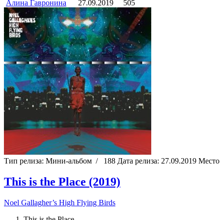
Алина Гавронина
27.09.2019
505
Тип релиза:
Мини-альбом
/
188
Дата релиза:
27.09.2019
Место
This is the Place (2019)
Noel Gallagher’s High Flying Birds
This is the Place