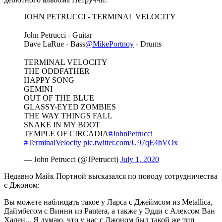
JOHN PETRUCCI - TERMINAL VELOCITY
⠀
John Petrucci - Guitar
Dave LaRue - Bass
@MikePortnoy
- Drums
⠀
TERMINAL VELOCITY
THE ODDFATHER
HAPPY SONG
GEMINI
OUT OF THE BLUE
GLASSY-EYED ZOMBIES
THE WAY THINGS FALL
SNAKE IN MY BOOT
TEMPLE OF CIRCADIA
#JohnPetrucci
#TerminalVelocity
pic.twitter.com/U97qE4hVOx
— John Petrucci (@JPetrucci)
July 1, 2020
Недавно Майк Портной высказался по поводу сотрудничества
с Джоном:
Вы можете наблюдать такое у Ларса с Джеймсом из Metallica,
Даймбегом с Винни из Pantera, а также у Эдди с Алексом Ван
Хален... Я думаю, что у нас с Джоном был такой же тип