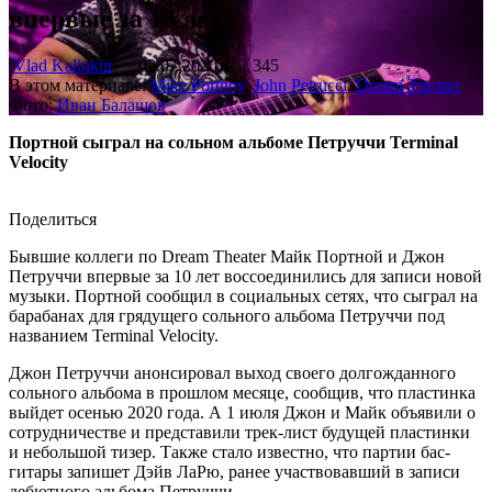
впервые за 10 лет
Vlad Kalinkin
02.07.2020
1 345
В этом материале:
Mike Portnoy
,
John Petrucci
,
Dream Theater
Фото:
Иван Балашов
Портной сыграл на сольном альбоме Петруччи Terminal
Velocity
Поделиться
Бывшие коллеги по Dream Theater Майк Портной и Джон
Петруччи впервые за 10 лет воссоединились для записи новой
музыки. Портной сообщил в социальных сетях, что сыграл на
барабанах для грядущего сольного альбома Петруччи под
названием Terminal Velocity.
Джон Петруччи анонсировал выход своего долгожданного
сольного альбома в прошлом месяце, сообщив, что пластинка
выйдет осенью 2020 года. А 1 июля Джон и Майк объявили о
сотрудничестве и представили трек-лист будущей пластинки
и небольшой тизер. Также стало известно, что партии бас-
гитары запишет Дэйв ЛаРю, ранее участвовавший в записи
дебютного альбома Петруччи.