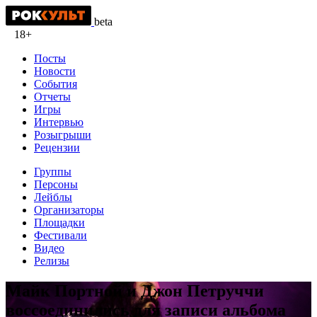
beta
18+
Посты
Новости
События
Отчеты
Игры
Интервью
Розыгрыши
Рецензии
Группы
Персоны
Лейблы
Организаторы
Площадки
Фестивали
Видео
Релизы
Майк Портной и Джон Петруччи
воссоединились для записи альбома