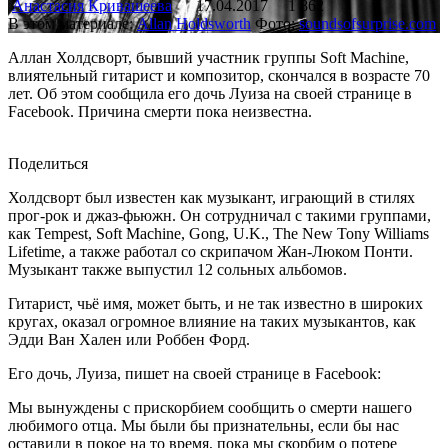
Анастасия Кривашеева
17.04.2017
1 862
В этом материале:
Allan Holdsworth
Фото:
soundsofsurprise.com
Аллан Холдсворт, бывший участник группы Soft Machine,
влиятельный гитарист и композитор, скончался в возрасте 70
лет. Об этом сообщила его дочь Луиза на своей странице в
Facebook. Причина смерти пока неизвестна.
Поделиться
Холдсворт был известен как музыкант, играющий в стилях
прог-рок и джаз-фьюжн. Он сотрудничал с такими группами,
как Tempest, Soft Machine, Gong, U.K., The New Tony Williams
Lifetime, а также работал со скрипачом Жан-Люком Понти.
Музыкант также выпустил 12 сольных альбомов.
Гитарист, чьё имя, может быть, и не так известно в широких
кругах, оказал огромное влияние на таких музыкантов, как
Эдди Ван Хален или Роббен Форд.
Его дочь, Луиза, пишет на своей странице в Facebook:
Мы вынуждены с прискорбием сообщить о смерти нашего
любимого отца. Мы были бы признательны, если бы нас
оставили в покое на то время, пока мы скорбим о потере