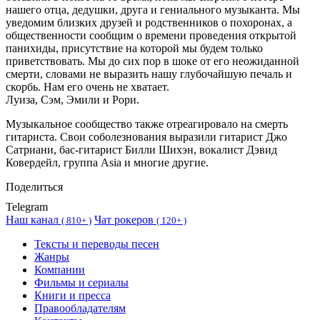
нашего отца, дедушки, друга и гениального музыканта. Мы
уведомим близких друзей и родственников о похоронах, а
общественности сообщим о времени проведения открытой
панихиды, присутствие на которой мы будем только
приветствовать. Мы до сих пор в шоке от его неожиданной
смерти, словами не выразить нашу глубочайшую печаль и
скорбь. Нам его очень не хватает.
Луиза, Сэм, Эмили и Рори.
Музыкальное сообщество также отреагировало на смерть
гитариста. Свои соболезнования выразили гитарист Джо
Сатриани, бас-гитарист Билли Шихэн, вокалист Дэвид
Ковердейл, группа Asia и многие другие.
Поделиться
Telegram
Наш канал
Чат рокеров
(
810+ )
(
120+ )
Тексты и переводы песен
Жанры
Компании
Фильмы и сериалы
Книги и пресса
Правообладателям