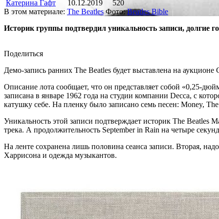
Катерина Гафт
10.12.2019
520
В этом материале:
The Beatles
Фото:
Beatles Bible
Историк группы подтвердил уникальность записи, долгие 
Поделиться
Демо-запись ранних The Beatles будет выставлена на аукционе 
Описание лота сообщает, что он представляет собой «0,25-д
записана в январе 1962 года на студии компании Decca, с кото
катушку себе. На пленку было записано семь песен: Money, The She
Уникальность этой записи подтверждает историк The Beatles Ма
трека. А продолжительность September in Rain на четыре секун
На ленте сохранена лишь половина сеанса записи. Вторая, над
Харрисона и одежда музыкантов.