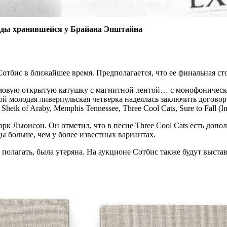
годы хранившейся у Брайана Эпштайна
Сотбис в ближайшее время. Предполагается, что ее финальная сто
юймовую открытую катушку с магнитной лентой… с монофоническ
рой молодая ливерпульская четверка надеялась заключить догово
ik of Araby, Memphis Tennessee, Three Cool Cats, Sure to Fall (In
рк Льюисон. Он отметил, что в песне Three Cool Cats есть допол
ды больше, чем у более известных вариантах.
о полагать, была утеряна. На аукционе Сотбис также будут выс