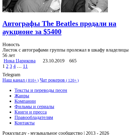
Автографы The Beatles продали на
аукционе за $5400
Новость
Листок с автографами группы пролежал в шкафу владелицы
56 лет
Ника Царикова
23.10.2019
665
1
2
3
4
…
11
Telegram
Наш канал
Чат рокеров
(
810+ )
(
120+ )
Тексты и переводы песен
Жанры
Компании
Фильмы и сериалы
Книги и пресса
Правообладателям
Контакты
Роккульт.ру - музыкальное сообщество | 2013 - 2026