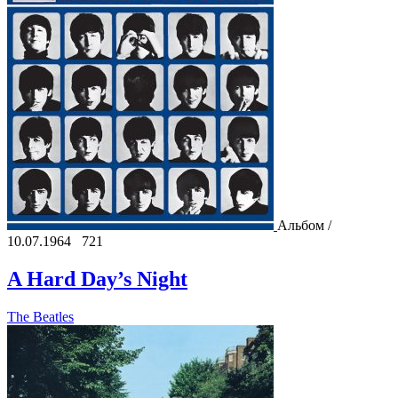
Альбом /
10.07.1964
721
A Hard Day’s Night
The Beatles