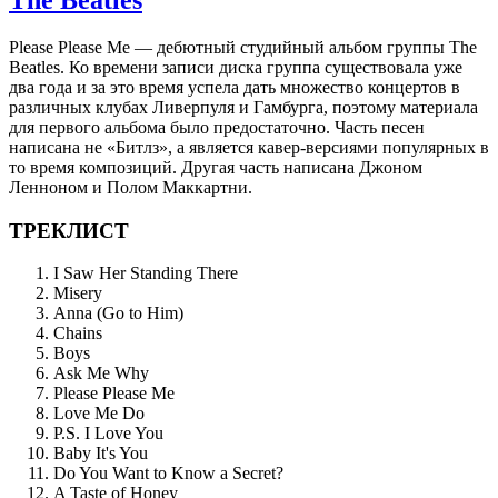
Please Please Me — дебютный студийный альбом группы The
Beatles. Ко времени записи диска группа существовала уже
два года и за это время успела дать множество концертов в
различных клубах Ливерпуля и Гамбурга, поэтому материала
для первого альбома было предостаточно. Часть песен
написана не «Битлз», а является кавер-версиями популярных в
то время композиций. Другая часть написана Джоном
Ленноном и Полом Маккартни.
ТРЕКЛИСТ
I Saw Her Standing There
Misery
Anna (Go to Him)
Chains
Boys
Ask Me Why
Please Please Me
Love Me Do
P.S. I Love You
Baby It's You
Do You Want to Know a Secret?
A Taste of Honey