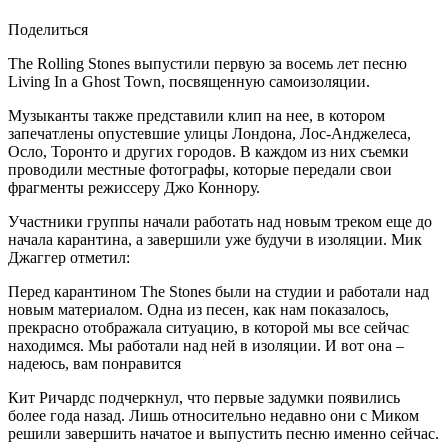
Поделиться
The Rolling Stones выпустили первую за восемь лет песню
Living In a Ghost Town, посвященную самоизоляции.
Музыканты также представили клип на нее, в котором
запечатлены опустевшие улицы Лондона, Лос-Анджелеса,
Осло, Торонто и других городов. В каждом из них съемки
проводили местные фотографы, которые передали свои
фрагменты режиссеру Джо Коннору.
Участники группы начали работать над новым треком еще до
начала карантина, а завершили уже будучи в изоляции. Мик
Джаггер отметил:
Перед карантином The Stones были на студии и работали над
новым материалом. Одна из песен, как нам показалось,
прекрасно отображала ситуацию, в которой мы все сейчас
находимся. Мы работали над ней в изоляции. И вот она –
надеюсь, вам понравится
Кит Ричардс подчеркнул, что первые задумки появились
более года назад. Лишь относительно недавно они с Миком
решили завершить начатое и выпустить песню именно сейчас.