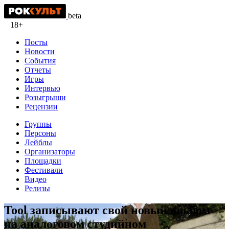
beta
18+
Посты
Новости
События
Отчеты
Игры
Интервью
Розыгрыши
Рецензии
Группы
Персоны
Лейблы
Организаторы
Площадки
Фестивали
Видео
Релизы
Tool записывают свой новый альбом
на аналоговом студийном