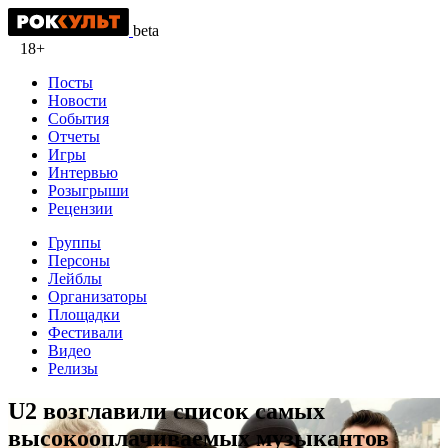
beta
18+
Посты
Новости
События
Отчеты
Игры
Интервью
Розыгрыши
Рецензии
Группы
Персоны
Лейблы
Организаторы
Площадки
Фестивали
Видео
Релизы
U2 возглавили список самых
высокооплачиваемых музыкантов