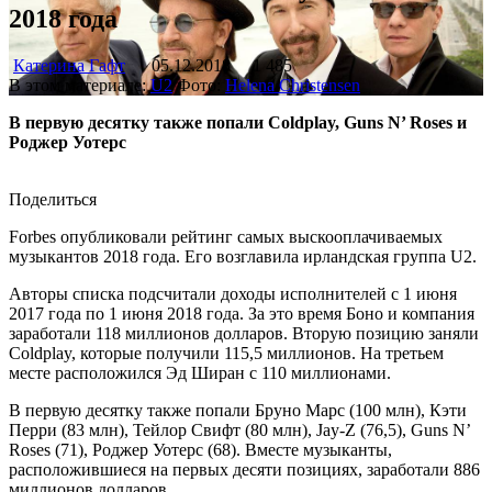
2018 года
Катерина Гафт
05.12.2018
1 485
В этом материале:
U2
Фото:
Helena Christensen
В первую десятку также попали Coldplay, Guns N’ Roses и
Роджер Уотерс
Поделиться
Forbes опубликовали рейтинг самых выскооплачиваемых
музыкантов 2018 года. Его возглавила ирландская группа U2.
Авторы списка подсчитали доходы исполнителей с 1 июня
2017 года по 1 июня 2018 года. За это время Боно и компания
заработали 118 миллионов долларов. Вторую позицию заняли
Coldplay, которые получили 115,5 миллионов. На третьем
месте расположился Эд Ширан с 110 миллионами.
В первую десятку также попали Бруно Марс (100 млн), Кэти
Перри (83 млн), Тейлор Свифт (80 млн), Jay-Z (76,5), Guns N’
Roses (71), Роджер Уотерс (68). Вместе музыканты,
расположившиеся на первых десяти позициях, заработали 886
миллионов долларов.