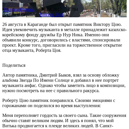
Полина Родина
28.08.2017
1 784
В этом материале:
Виктор Цой
26 августа в Караганде был открыт памятник Виктору Цою.
Идея увековечить музыканта в металле принадлежит казахско-
корейскому фонду дружбы Ер Нур Ника. Именно они
объявили конкурс, договорились с властями, спонсировали
проект. Кроме того, пригласили на торжественное открытие
отца музыканта, Роберта Цоя.
Поделиться
Автор памятника, Дмитрий Быков, взял за основу обложку
альбома Звезда По Имени Солнце и добавил в нее портрет
музыканта анфас. Однако чтобы заметить лицо в композиции,
нужно посмотреть на нее с правильного ракурса.
Роберту Цою памятник понравился. Своими эмоциями с
горожанами он поделился во время выступления:
Меня переполняет гордость за своего сына. Такие сооружения
обычно ставят великим людям. И здесь я понял, что мой
Витька продвигается к плеяде великих людей. В Санкт-