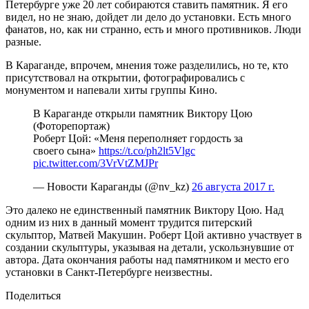
Петербурге уже 20 лет собираются ставить памятник. Я его
видел, но не знаю, дойдет ли дело до установки. Есть много
фанатов, но, как ни странно, есть и много противников. Люди
разные.
В Караганде, впрочем, мнения тоже разделились, но те, кто
присутствовал на открытии, фотографировались с
монументом и напевали хиты группы Кино.
В Караганде открыли памятник Виктору Цою
(Фоторепортаж)
Роберт Цой: «Меня переполняет гордость за
своего сына»
https://t.co/ph2lt5Vlgc
pic.twitter.com/3VrVtZMJPr
— Новости Караганды (@nv_kz)
26 августа 2017 г.
Это далеко не единственный памятник Виктору Цою. Над
одним из них в данный момент трудится питерский
скульптор, Матвей Макушин. Роберт Цой активно участвует в
создании скульптуры, указывая на детали, ускользнувшие от
автора. Дата окончания работы над памятником и место его
установки в Санкт-Петербурге неизвестны.
Поделиться