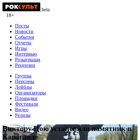
beta
18+
Посты
Новости
События
Отчеты
Игры
Интервью
Розыгрыши
Рецензии
Группы
Персоны
Лейблы
Организаторы
Площадки
Фестивали
Видео
Релизы
Виктору Цою установили памятник в
Караганде