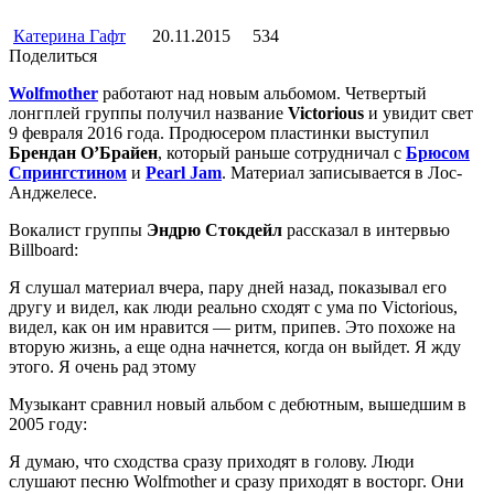
Катерина Гафт
20.11.2015
534
Поделиться
Wolfmother
работают над новым альбомом. Четвертый
лонгплей группы получил название
Victorious
и увидит свет
9 февраля 2016 года. Продюсером пластинки выступил
Брендан О’Брайен
, который раньше сотрудничал с
Брюсом
Спрингстином
и
Pearl Jam
. Материал записывается в Лос-
Анджелесе.
Вокалист группы
Эндрю Стокдейл
рассказал в интервью
Billboard:
Я слушал материал вчера, пару дней назад, показывал его
другу и видел, как люди реально сходят с ума по Victorious,
видел, как он им нравится — ритм, припев. Это похоже на
вторую жизнь, а еще одна начнется, когда он выйдет. Я жду
этого. Я очень рад этому
Музыкант сравнил новый альбом с дебютным, вышедшим в
2005 году:
Я думаю, что сходства сразу приходят в голову. Люди
слушают песню Wolfmother и сразу приходят в восторг. Они