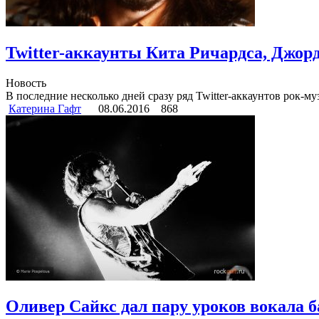
Twitter-аккаунты Кита Ричардса, Джорд
Новость
В последние несколько дней сразу ряд Twitter-аккаунтов рок-му
Катерина Гафт
08.06.2016
868
Оливер Сайкс дал пару уроков вокала 