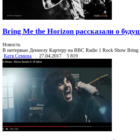
Bring Me the Horizon рассказали о буду
Новость
В интервью Дениелу Картеру на BBC Radio 1 Rock Show Bring M
Катя Семина
27.04.2017
5 819