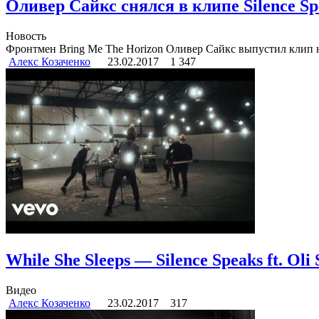
Оливер Сайкс снялся в клипе Silence Sp
Новость
Фронтмен Bring Me The Horizon Оливер Сайкс выпустил клип на
Алекс Козаченко
23.02.2017
1 347
While She Sleeps — Silence Speaks ft. Oli 
Видео
Алекс Козаченко
23.02.2017
317