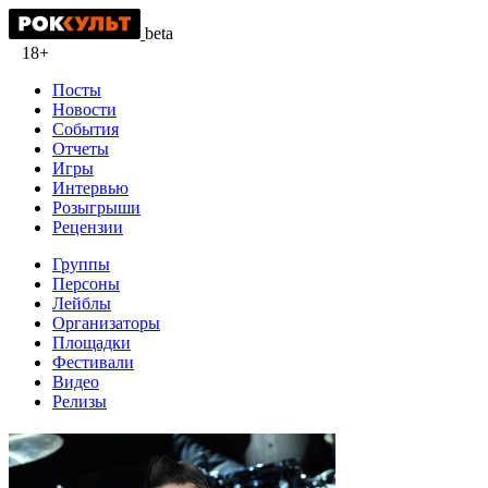
beta
18+
Посты
Новости
События
Отчеты
Игры
Интервью
Розыгрыши
Рецензии
Группы
Персоны
Лейблы
Организаторы
Площадки
Фестивали
Видео
Релизы