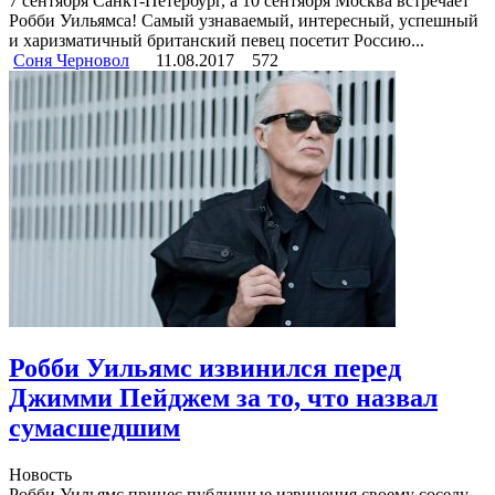
7 сентября Санкт-Петербург, а 10 сентября Москва встречает
Робби Уильямса! Самый узнаваемый, интересный, успешный
и харизматичный британский певец посетит Россию...
Соня Черновол
11.08.2017
572
Робби Уильямс извинился перед
Джимми Пейджем за то, что назвал
сумасшедшим
Новость
Робби Уильямс принес публичные извинения своему соседу