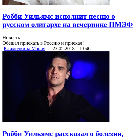
Робби Уильямс исполнит песню о
русском олигархе‍ на вечеринке ПМЭФ
Новость
Обещал приехать в Россию и приехал!
Климочкина Мария
23.05.2018
1 046
Робби Уильямс рассказал о болезни,