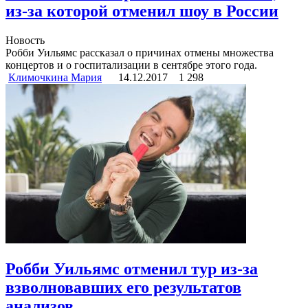
из-за которой отменил шоу в России
Новость
Робби Уильямс рассказал о причинах отмены множества
концертов и о госпитализации в сентябре этого года.
Климочкина Мария
14.12.2017
1 298
Робби Уильямс отменил тур из-за
взволновавших его результатов
анализов