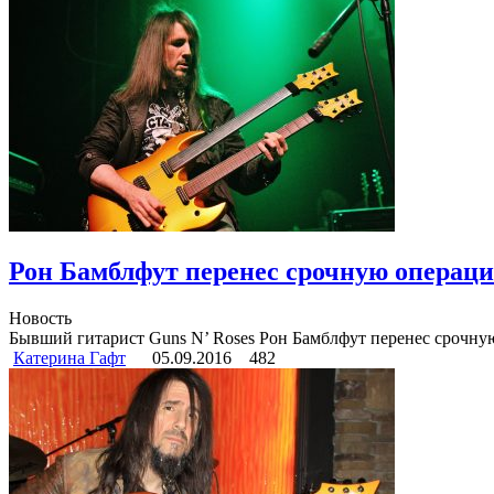
Рон Бамблфут перенес срочную операц
Новость
Бывший гитарист Guns N’ Roses Рон Бамблфут перенес срочную 
Катерина Гафт
05.09.2016
482