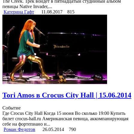
The Creek. Трек войдет в пятнадцатый студийный альбом
певицы Native Invader,...
Катерина Гафт
11.08.2017
815
Tori Amos в Crocus City Hall | 15.06.2014
Событие
Где Crocus City Hall Когда 15 июня Во сколько 19:00 Купить
билет crocus-hall.ru Американская певица, аккомпанирующая
себе на фортепиано и...
Роман Федотов
26.05.2014
790