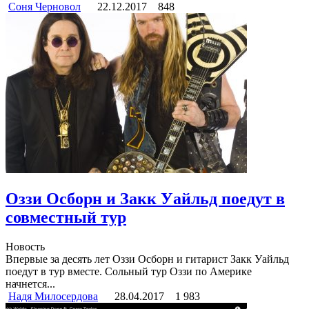
Соня Черновол
22.12.2017
848
Оззи Осборн и Закк Уайльд поедут в
совместный тур
Новость
Впервые за десять лет Оззи Осборн и гитарист Закк Уайльд
поедут в тур вместе. Сольный тур Оззи по Америке
начнется...
Надя Милосердова
28.04.2017
1 983