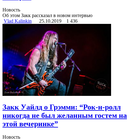
Новость
Об этом Закк рассказал в новом интервью
Vlad Kalinkin
25.10.2019
1 436
Закк Уайлд о Грэмми: “Рок-н-ролл
никогда не был желанным гостем на
этой вечеринке”
Новость