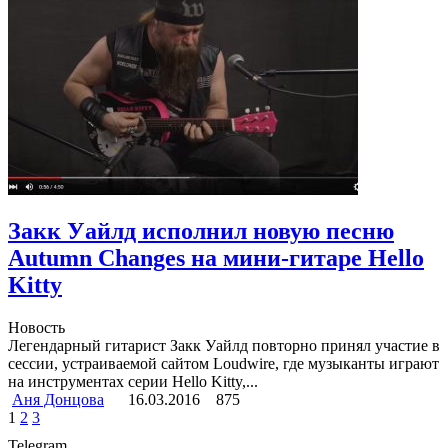
Закк Уайлд исполнил новую песню
Autumn Changes на мини-гитаре Hello
Kitty
Новость
Легендарный гитарист Закк Уайлд повторно принял участие в
сессии, устраиваемой сайтом Loudwire, где музыканты играют
на инструментах серии Hello Kitty,...
Аня Донцова
16.03.2016
875
1
2
3
Telegram