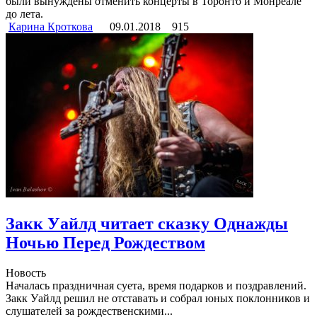
были вынуждены отменить концерты в Торонто и Монреале
до лета.
Карина Кроткова
09.01.2018
915
Закк Уайлд читает сказку Однажды
Ночью Перед Рождеством
Новость
Началась праздничная суета, время подарков и поздравлений.
Закк Уайлд решил не отставать и собрал юных поклонников и
слушателей за рождественскими...