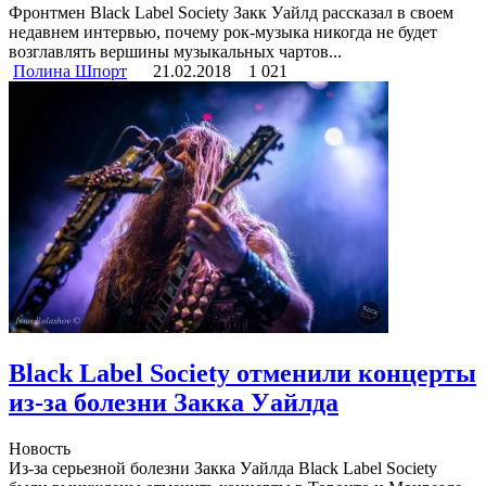
Фронтмен Black Label Society Закк Уайлд рассказал в своем
недавнем интервью, почему рок-музыка никогда не будет
возглавлять вершины музыкальных чартов...
Полина Шпорт
21.02.2018
1 021
Black Label Society отменили концерты
из-за болезни Закка Уайлда
Новость
Из-за серьезной болезни Закка Уайлда Black Label Society