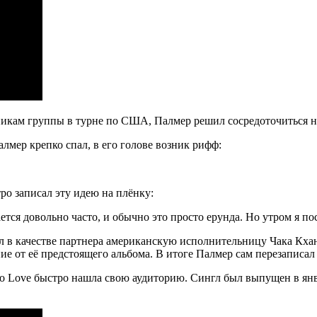
никам группы в турне по США, Палмер решил сосредоточиться н
алмер крепко спал, в его голове возник рифф:
ро записал эту идею на плёнку:
тся довольно часто, и обычно это просто ерунда. Но утром я по
ил в качестве партнера американскую исполнительницу Чака Кх
ие от её предстоящего альбома. В итоге Палмер сам перезаписал
o Love быстро нашла свою аудиторию. Сингл был выпущен в январ