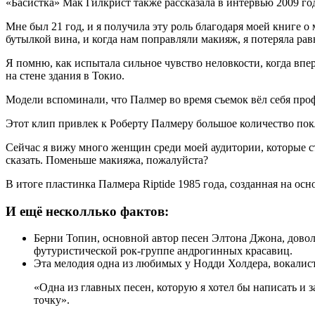
«Басистка» Мак Гилкрист также рассказала в интервью 2009 го
Мне был 21 год, и я получила эту роль благодаря моей книге 
бутылкой вина, и когда нам поправляли макияж, я потеряла рав
Я помню, как испытала сильное чувство неловкости, когда впер
на стене здания в Токио.
Модели вспоминали, что Палмер во время съемок вёл себя про
Этот клип привлек к Роберту Палмеру большое количество покл
Сейчас я вижу много женщин среди моей аудитории, которые ста
сказать. Поменьше макияжа, пожалуйста?
В итоге пластинка Палмера Riptide 1985 года, созданная на ос
И ещё несколлько фактов:
Берни Топин, основной автор песен Элтона Джона, доволь
футуристической рок-группе андрогинных красавиц.
Эта мелодия одна из любимых у Нодди Холдера, вокалист
«Одна из главных песен, которую я хотел бы написать и з
точку».