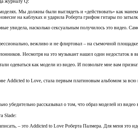
да журналу Q:
о моделях. Мы должны были выглядеть и «действовать» как манек
новесие на каблуках и ударила Роберта грифом гитары по затылк
вые увидела, насколько сeкcyальным получилось это видео. Само
фессионально, вежливо и не флиртовал – на съемочной площадке
онников. Несмотря на это музыкант нашел один недостаток в вид
ли одеваться как модели из видео. И позвольте мне вам признать
нове Addicted to Love, стала первым платиновым альбомом за всю
но убедительно рассказывал о том, что образ моделей из видео в
а Slade:
аписать, – это Addicted to Love Роберта Палмера. Для меня это и