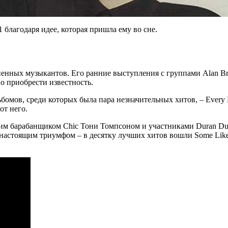
благодаря идее, которая пришла ему во сне.
ненных музыкантов. Его ранние выступления с группами Alan Br
о приобрести известность.
омов, среди которых была пара незначительных хитов, – Every Ki
от него.
вшим барабанщиком Chic Тони Томпсоном и участниками Duran D
настоящим триумфом – в десятку лучших хитов вошли Some Like i