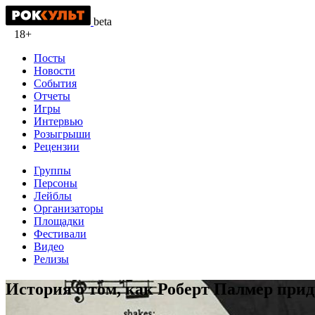
beta
18+
Посты
Новости
События
Отчеты
Игры
Интервью
Розыгрыши
Рецензии
Группы
Персоны
Лейблы
Организаторы
Площадки
Фестивали
Видео
Релизы
История о том, как Роберт Палмер прид