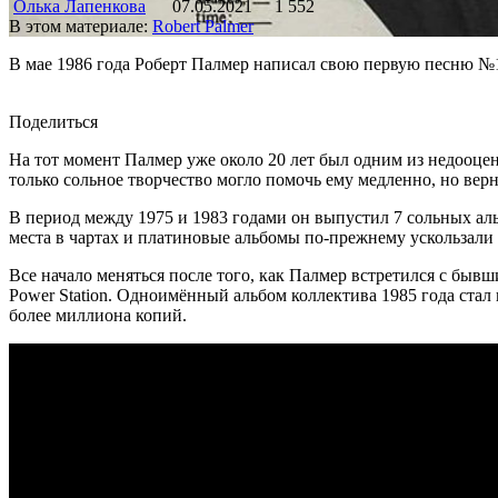
Олька Лапенкова
07.05.2021
1 552
В этом материале:
Robert Palmer
В мае 1986 года Роберт Палмер написал свою первую песню №1 
Поделиться
На тот момент Палмер уже около 20 лет был одним из недооце
только сольное творчество могло помочь ему медленно, но верн
В период между 1975 и 1983 годами он выпустил 7 сольных альб
места в чартах и платиновые альбомы по-прежнему ускользали 
Все начало меняться после того, как Палмер встретился с бы
Power Station. Одноимённый альбом коллектива 1985 года стал 
более миллиона копий.