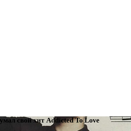
умал свой хит Addicted To Love