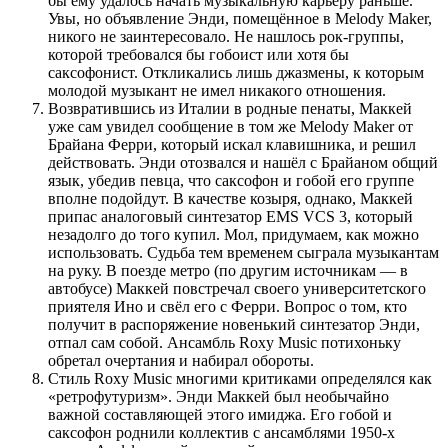
бы ему удалось начать музыкальную карьеру раньше.
Увы, но объявление Энди, помещённое в Melody Maker,
никого не заинтересовало. Не нашлось рок-группы,
которой требовался бы гобоист или хотя бы
саксофонист. Откликались лишь джазмены, к которым
молодой музыкант не имел никакого отношения.
Возвратившись из Италии в родные пенаты, Маккей
уже сам увидел сообщение в том же Melody Maker от
Брайана Ферри, который искал клавишника, и решил
действовать. Энди отозвался и нашёл с Брайаном общий
язык, убедив певца, что саксофон и гобой его группе
вполне подойдут. В качестве козыря, однако, Маккей
припас аналоговый синтезатор EMS VCS 3, который
незадолго до того купил. Мол, придумаем, как можно
использовать. Судьба тем временем сыграла музыкантам
на руку. В поезде метро (по другим источникам — в
автобусе) Маккей повстречал своего университетского
приятеля Ино и свёл его с Ферри. Вопрос о том, кто
получит в распоряжение новенький синтезатор Энди,
отпал сам собой. Ансамбль Roxy Music потихоньку
обретал очертания и набирал обороты.
Стиль Roxy Music многими критиками определялся как
«ретрофутуризм». Энди Маккей был необычайно
важной составляющей этого имиджа. Его гобой и
саксофон роднили коллектив с ансамблями 1950-х