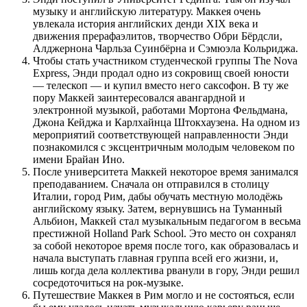
музыку и английскую литературу. Маккея очень
увлекала история английских денди XIX века и
движения прерафаэлитов, творчество Обри Бёрдсли,
Алджернона Чарльза Суинбёрна и Сэмюэла Кольриджа.
Чтобы стать участником студенческой группы The Nova
Express, Энди продал одно из сокровищ своей юности
— телескоп — и купил вместо него саксофон. В ту же
пору Маккей заинтересовался авангардной и
электронной музыкой, работами Мортона Фельдмана,
Джона Кейджа и Карлхайнца Штокхаузена. На одном из
мероприятий соответствующей направленности Энди
познакомился с эксцентричным молодым человеком по
имени Брайан Ино.
После университета Маккей некоторое время занимался
преподаванием. Сначала он отправился в столицу
Италии, город Рим, дабы обучать местную молодёжь
английскому языку. Затем, вернувшись на Туманный
Альбион, Маккей стал музыкальным педагогом в весьма
престижной Holland Park School. Это место он сохранял
за собой некоторое время после того, как образовалась и
начала выступать главная группа всей его жизни, и,
лишь когда дела коллектива рванули в гору, Энди решил
сосредоточиться на рок-музыке.
Путешествие Маккея в Рим могло и не состояться, если