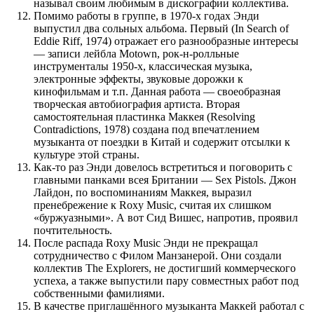
называл своим любимым в дискографии коллектива.
Помимо работы в группе, в 1970-х годах Энди
выпустил два сольных альбома. Первый (In Search of
Eddie Riff, 1974) отражает его разнообразные интересы
— записи лейбла Motown, рок-н-ролльные
инструменталы 1950-х, классическая музыка,
электронные эффекты, звуковые дорожки к
кинофильмам и т.п. Данная работа — своеобразная
творческая автобиография артиста. Вторая
самостоятельная пластинка Маккея (Resolving
Contradictions, 1978) создана под впечатлением
музыканта от поездки в Китай и содержит отсылки к
культуре этой страны.
Как-то раз Энди довелось встретиться и поговорить с
главными панками всея Британии — Sex Pistols. Джон
Лайдон, по воспоминаниям Маккея, выразил
пренебрежение к Roxy Music, считая их слишком
«буржуазными». А вот Сид Вишес, напротив, проявил
почтительность.
После распада Roxy Music Энди не прекращал
сотрудничество с Филом Манзанерой. Они создали
коллектив The Explorers, не достигший коммерческого
успеха, а также выпустили пару совместных работ под
собственными фамилиями.
В качестве приглашённого музыканта Маккей работал с