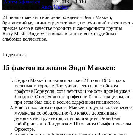
Артем Афанасьев
23.07.2016
1 910
В этом материале:
Andy Mackay
23 июля отмечает свой день рождения Энди Маккей,
британский мультиинструменталист, получивший известность
прежде всего в качестве гобоиста и саксофониста группы
Roxy Music. Энди участвовал в записи всех студийных
альбомов коллектива.
Поделиться
15 фактов из жизни Энди Маккея:
Эндрю Маккей появился на свет 23 июля 1946 года в
маленьком городке Лостуитиел, что в английском
графстве Корнуолл, хотя детство и юность провёл уже в
Лондоне. Отец Энди по профессии был газовщиком, но
при этом был ещё и весьма одарённым пианистом.
Ещё в школьном возрасте Маккей получил классическое
музыкальное образование (по классу деревянных
духовых инструментов, специализацией Энди был
гобой), играл в Лондонском Школьном Симфоническом
Оркестре.
Энди поступил в Университет Рединга. Там он изучал