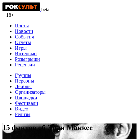
beta
18+
Посты
Новости
События
Отчеты
Игры
Интервью
Розыгрыши
Рецензии
Группы
Персоны
Лейблы
Организаторы
Площадки
Фестивали
Видео
Релизы
15 фактов об Энди Маккее