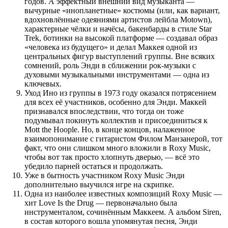
годов. А эффектный внешний вид музыканта —
вычурные «инопланетные» костюмы (или, как вариант,
вдохновлённые одеяниями артистов лейбла Motown),
характерные чёлки и начёсы, бакенбарды в стиле Star
Trek, ботинки на высокой платформе — создавал образ
«человека из будущего» и делал Маккея одной из
центральных фигур выступлений группы. Вне всяких
сомнений, роль Энди в сближении рок-музыки с
духовыми музыкальными инструментами — одна из
ключевых.
Уход Ино из группы в 1973 году оказался потрясением
для всех её участников, особенно для Энди. Маккей
признавался впоследствии, что тогда он тоже
подумывал покинуть коллектив и присоединиться к
Mott the Hoople. Но, в конце концов, налаженное
взаимопонимание с гитаристом Филом Манзанерой, тот
факт, что они слишком много вложили в Roxy Music,
чтобы вот так просто хлопнуть дверью, — всё это
убедило парней остаться и продолжать.
Уже в бытность участником Roxy Music Энди
дополнительно выучился игре на скрипке.
Одна из наиболее известных композиций Roxy Music —
хит Love Is the Drug — первоначально была
инструменталом, сочинённым Маккеем. А альбом Siren,
в состав которого вошла упомянутая песня, Энди