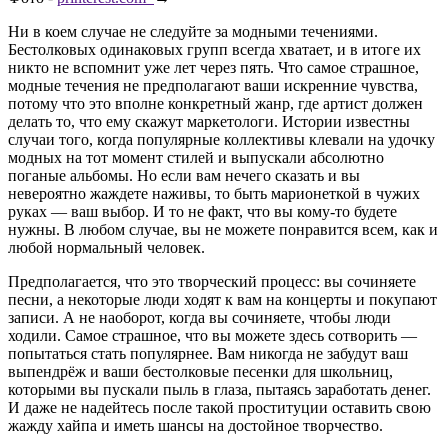
Ни в коем случае не следуйте за модными течениями.
Бестолковых одинаковых групп всегда хватает, и в итоге их
никто не вспомнит уже лет через пять. Что самое страшное,
модные течения не предполагают ваши искренние чувства,
потому что это вполне конкретный жанр, где артист должен
делать то, что ему скажут маркетологи. Истории известны
случаи того, когда популярные коллективы клевали на удочку
модных на тот момент стилей и выпускали абсолютно
поганые альбомы. Но если вам нечего сказать и вы
невероятно жаждете наживы, то быть марионеткой в чужих
руках — ваш выбор. И то не факт, что вы кому-то будете
нужны. В любом случае, вы не можете понравится всем, как и
любой нормальный человек.
Предполагается, что это творческий процесс: вы сочиняете
песни, а некоторые люди ходят к вам на концерты и покупают
записи. А не наоборот, когда вы сочиняете, чтобы люди
ходили. Самое страшное, что вы можете здесь сотворить —
попытаться стать популярнее. Вам никогда не забудут ваш
выпендрёж и ваши бестолковые песенки для школьниц,
которыми вы пускали пыль в глаза, пытаясь заработать денег.
И даже не надейтесь после такой проституции оставить свою
жажду хайпа и иметь шансы на достойное творчество.