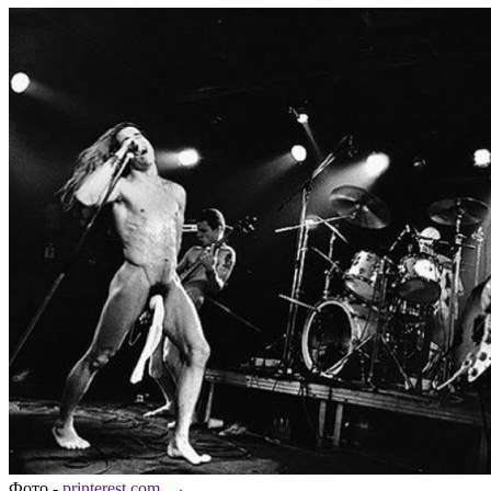
Фото -
printerest.com
→