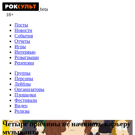
beta
18+
Посты
Новости
События
Отчеты
Игры
Интервью
Розыгрыши
Рецензии
Группы
Персоны
Лейблы
Организаторы
Площадки
Фестивали
Видео
Релизы
Четыре причины не начинать карьеру
музыканта