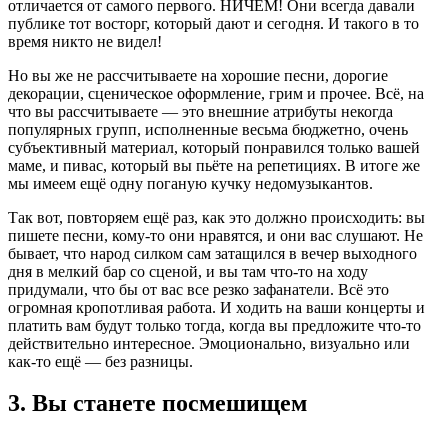
отличается от самого первого. НИЧЕМ! Они всегда давали
публике тот восторг, который дают и сегодня. И такого в то
время никто не видел!
Но вы же не рассчитываете на хорошие песни, дорогие
декорации, сценическое оформление, грим и прочее. Всё, на
что вы рассчитываете — это внешние атрибуты некогда
популярных групп, исполненные весьма бюджетно, очень
субъективный материал, который понравился только вашей
маме, и пивас, который вы пьёте на репетициях. В итоге же
мы имеем ещё одну поганую кучку недомузыкантов.
Так вот, повторяем ещё раз, как это должно происходить: вы
пишете песни, кому-то они нравятся, и они вас слушают. Не
бывает, что народ силком сам затащился в вечер выходного
дня в мелкий бар со сценой, и вы там что-то на ходу
придумали, что бы от вас все резко зафанатели. Всё это
огромная кропотливая работа. И ходить на ваши концерты и
платить вам будут только тогда, когда вы предложите что-то
действительно интересное. Эмоционально, визуально или
как-то ещё — без разницы.
3. Вы станете посмешищем