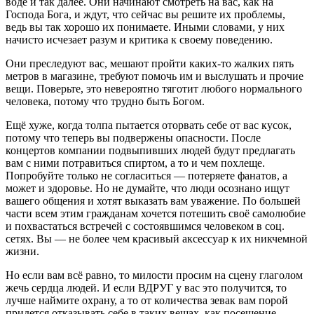
воде и так далее. Они начинают смотреть на вас, как на
Господа Бога, и ждут, что сейчас вы решите их проблемы,
ведь вы так хорошо их понимаете. Иными словами, у них
начисто исчезает разум и критика к своему поведению.
Они преследуют вас, мешают пройти каких-то жалких пять
метров в магазине, требуют помочь им и выслушать и прочие
вещи. Поверьте, это невероятно тяготит любого нормального
человека, потому что трудно быть Богом.
Ещё хуже, когда толпа пытается оторвать себе от вас кусок,
потому что теперь вы подвержены опасности. После
концертов компании подвыпивших людей будут предлагать
вам с ними потравиться спиртом, а то и чем похлеще.
Попробуйте только не согласиться — потеряете фанатов, а
может и здоровье. Но не думайте, что люди осознано ищут
вашего общения и хотят выказать вам уважение. По большей
части всем этим гражданам хочется потешить своё самолюбие
и похвастаться встречей с состоявшимся человеком в соц.
сетях. Вы — не более чем красивый аксессуар к их никчемной
жизни.
Но если вам всё равно, то милости просим на сцену глаголом
жечь сердца людей. И если ВДРУГ у вас это получится, то
лучше наймите охрану, а то от количества зевак вам порой
придется отказывать себе в таких вещах, как посещение