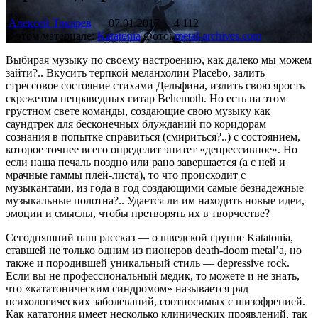
Алексей Токарев
07.01.2017
4 112
В этом материале:
Katatonia
Фото:
metal-archives.com
Выбирая музыку по своему настроению, как далеко мы можем
зайти?.. Вкусить терпкой меланхолии Placebo, залить
стрессовое состояние стихами Дельфина, излить свою ярость
скрежетом неправедных гитар Behemoth. Но есть на этом
грустном свете команды, создающие свою музыку как
саундтрек для бесконечных блужданий по коридорам
сознания в попытке справиться (смириться?..) с состоянием,
которое точнее всего определит эпитет «депрессивное». Но
если наша печаль поздно или рано завершается (а с ней и
мрачные гаммы плей-листа), то что происходит с
музыкантами, из года в год создающими самые безнадежные
музыкальные полотна?.. Удается ли им находить новые идеи,
эмоции и смыслы, чтобы претворять их в творчестве?
Сегодняшний наш рассказ — о шведской группе Katatonia,
ставшей не только одним из пионеров death-doom metal’a, но
также и породившей уникальный стиль — depressive rock.
Если вы не профессиональный медик, то можете и не знать,
что «кататоническим синдромом» называется ряд
психологических заболеваний, соотносимых с шизофренией.
Как кататония имеет несколько клинических проявлений, так