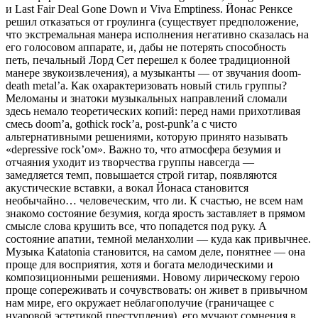
и Last Fair Deal Gone Down и Viva Emptiness. Йонас Ренксе
решил отказаться от гроулинга (существует предположение,
что экстремальная манера исполнения негативно сказалась на
его голосовом аппарате, и, дабы не потерять способность
петь, печальный Лорд Сет перешел к более традиционной
манере звукоизвлечения), а музыканты — от звучания doom-
death metal’a. Как охарактеризовать новый стиль группы?
Меломаны и знатоки музыкальных направлений сломали
здесь немало теоретических копий: перед нами прихотливая
смесь doom’a, gothick rock’a, post-punk’a с чисто
альтернативными решениями, которую принято называть
«depressive rock’ом». Важно то, что атмосфера безумия и
отчаяния уходит из творчества группы навсегда —
замедляется темп, повышается строй гитар, появляются
акустические вставки, а вокал Йонаса становится
необычайно… человеческим, что ли. К счастью, не всем нам
знакомо состояние безумия, когда ярость заставляет в прямом
смысле слова крушить все, что попадется под руку. А
состояние апатии, темной меланхолии — куда как привычнее.
Музыка Katatonia становится, на самом деле, понятнее — она
проще для восприятия, хотя и богата мелодическими и
композиционными решениями. Новому лирическому герою
проще сопереживать и сочувствовать: он живет в привычном
нам мире, его окружает неблагополучие (граничащее с
нуаровой эстетикой преступления), его мучают сомнения в