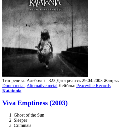
Тип релиза:
Альбом
/
323
Дата релиза:
29.04.2003
Жанры:
Doom metal
,
Alternative metal
Лейблы:
Peaceville Records
Katatonia
Viva Emptiness (2003)
Ghost of the Sun
Sleeper
Criminals