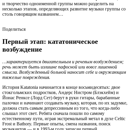
и творчество одноименной группы можно разделить на
несколько этапов, определяющих развитие музыки группы со
столь говорящим названием…
Поделиться
Первый этап: кататоническое
возбуждение
…характеризуется двигательным и речевым возбуждением;
речь может быть излишне пафосной или вовсе лишенной
смысла. Возбужденный больной наносит себе и окружающим
тяжелые повреждения.
История Katatonia начинается в конце восьмидесятых: двое
стокгольмских подростков, Андерс Нистром (Блэкхейм) и
Йонас Ренксе (Лорд Сет) берут в руки гитары, барабанные
палочки и начинают создавать музыку, которая, по их задумке,
должна стать самым депрессивным из того, что когда-либо
слышал этот свет. Ребята сначала пошли по самому
естественному пути, играя экстремальный метал в духе Celtic
Frost и Bathory. Первые опыты, смена названия, поиск
музыкантов — и в 1993-м году записан первый