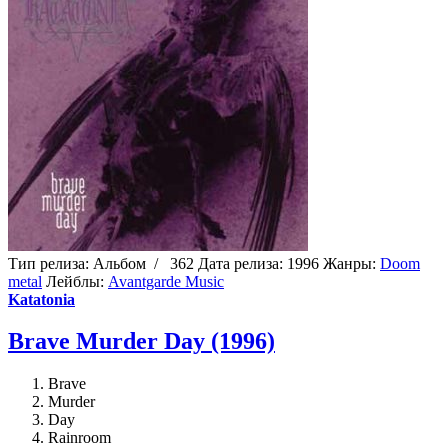
Тип релиза:
Альбом
/
362
Дата релиза:
1996
Жанры:
Doom
metal
Лейблы:
Avantgarde Music
Katatonia
Brave Murder Day (1996)
Brave
Murder
Day
Rainroom