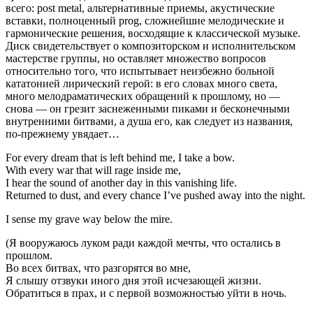
всего: post metal, альтернативные приемы, акустические
вставки, полноценный prog, сложнейшие мелодические и
гармонические решения, восходящие к классической музыке.
Диск свидетельствует о композиторском и исполнительском
мастерстве группы, но оставляет множество вопросов
относительно того, что испытывает неизбежно больной
кататонией лирический герой: в его словах много света,
много мелодраматических обращений к прошлому, но —
снова — он грезит заснеженными пиками и бесконечными
внутренними битвами, а душа его, как следует из названия,
по-прежнему увядает…
For every dream that is left behind me, I take a bow.
With every war that will rage inside me,
I hear the sound of another day in this vanishing life.
Returned to dust, and every chance I’ve pushed away into the night.
I sense my grave way below the mire.
(Я вооружаюсь луком ради каждой мечты, что остались в
прошлом.
Во всех битвах, что разгорятся во мне,
Я слышу отзвуки иного дня этой исчезающей жизни.
Обратиться в прах, и с первой возможностью уйти в ночь.