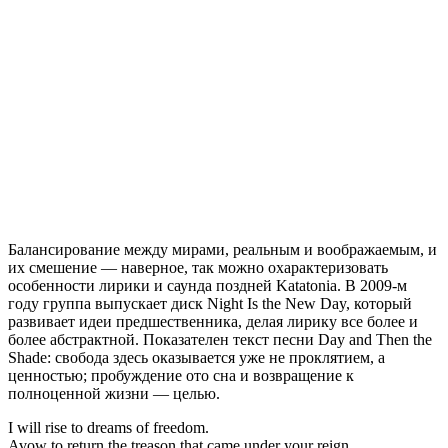
Балансирование между мирами, реальным и воображаемым, и
их смешение — наверное, так можно охарактеризовать
особенности лирики и саунда поздней Katatonia. В 2009-м
году группа выпускает диск Night Is the New Day, который
развивает идеи предшественника, делая лирику все более и
более абстрактной. Показателен текст песни Day and Then the
Shade: свобода здесь оказывается уже не проклятием, а
ценностью; пробуждение ото сна и возвращение к
полноценной жизни — целью.
I will rise to dreams of freedom.
Avow to return the treason that came under your reign.