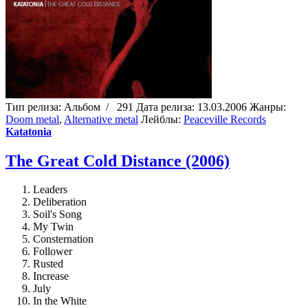
Тип релиза:
Альбом
/
291
Дата релиза:
13.03.2006
Жанры:
Doom metal
,
Alternative metal
Лейблы:
Peaceville Records
Katatonia
The Great Cold Distance (2006)
Leaders
Deliberation
Soil's Song
My Twin
Consternation
Follower
Rusted
Increase
July
In the White