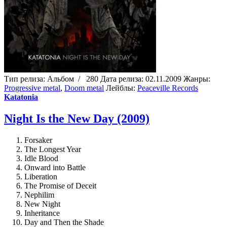
Тип релиза:
Альбом
/
280
Дата релиза:
02.11.2009
Жанры:
Progressive metal
,
Doom metal
Лейблы:
Peaceville Records
Katatonia
Night Is the New Day (2009)
Forsaker
The Longest Year
Idle Blood
Onward into Battle
Liberation
The Promise of Deceit
Nephilim
New Night
Inheritance
Day and Then the Shade