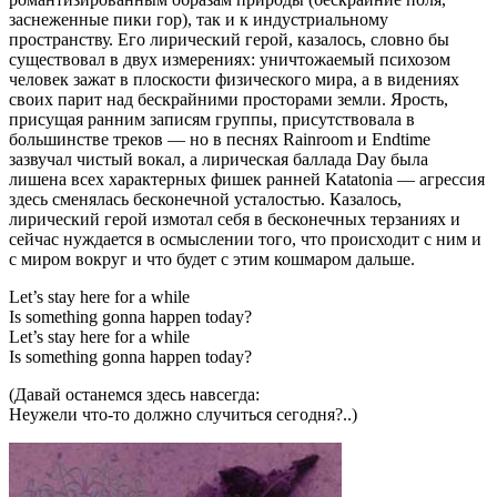
заснеженные пики гор), так и к индустриальному
пространству. Его лирический герой, казалось, словно бы
существовал в двух измерениях: уничтожаемый психозом
человек зажат в плоскости физического мира, а в видениях
своих парит над бескрайними просторами земли. Ярость,
присущая ранним записям группы, присутствовала в
большинстве треков — но в песнях Rainroom и Endtime
зазвучал чистый вокал, а лирическая баллада Day была
лишена всех характерных фишек ранней Katatonia — агрессия
здесь сменялась бесконечной усталостью. Казалось,
лирический герой измотал себя в бесконечных терзаниях и
сейчас нуждается в осмыслении того, что происходит с ним и
с миром вокруг и что будет с этим кошмаром дальше.
Let’s stay here for a while
Is something gonna happen today?
Let’s stay here for a while
Is something gonna happen today?
(Давай останемся здесь навсегда:
Неужели что-то должно случиться сегодня?..)