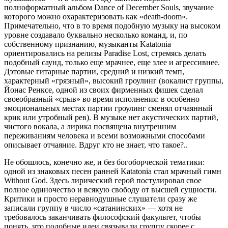
полноформатный альбом Dance of December Souls, звучание
которого можно охарактеризовать как «death-doom».
Примечательно, что в то время подобную музыку на высоком
уровне создавало буквально несколько команд, и, по
собственному признанию, музыканты Katatonia
ориентировались на релизы Paradise Lost, стремясь делать
подобный саунд, только еще мрачнее, еще злее и агрессивнее.
Дэтовые гитарные партии, средний и низкий темп,
характерный «грязный», высокий гроулинг (вокалист группы,
Йонас Ренксе, одной из своих фирменных фишек сделал
своеобразный «срыв» во время исполнения: в особенно
эмоциональных местах партии гроулинг сменял отчаянный
крик или утробный рев). В музыке нет акустических партий,
чистого вокала, а лирика посвящена внутренним
переживаниям человека и всеми возможными способами
описывает отчаяние. Вдруг кто не знает, что такое?..
Не обошлось, конечно же, и без богоборческой тематики:
одной из знаковых песен ранней Katatonia стал мрачный гимн
Without God. Здесь лирический герой постулировал свое
полное одиночество и всякую свободу от высшей сущности.
Критики и просто неравнодушные слушатели сразу же
записали группу в число «сатанинских» — хотя не
требовалось заканчивать философский факультет, чтобы
понять, что подобные идеи связывали группу скорее с