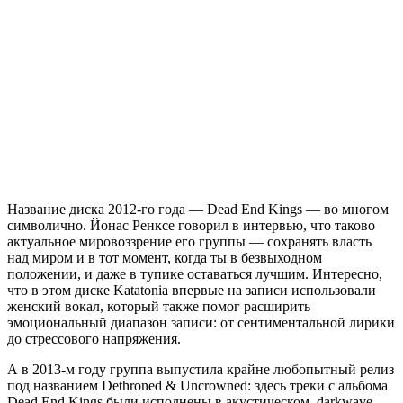
Название диска 2012-го года — Dead End Kings — во многом
символично. Йонас Ренксе говорил в интервью, что таково
актуальное мировоззрение его группы — сохранять власть
над миром и в тот момент, когда ты в безвыходном
положении, и даже в тупике оставаться лучшим. Интересно,
что в этом диске Katatonia впервые на записи использовали
женский вокал, который также помог расширить
эмоциональный диапазон записи: от сентиментальной лирики
до стрессового напряжения.
А в 2013-м году группа выпустила крайне любопытный релиз
под названием Dethroned & Uncrowned: здесь треки с альбома
Dead End Kings были исполнены в акустическом, darkwave