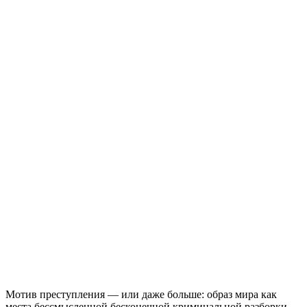
Мотив преступления — или даже больше: образ мира как
места бессмысленной бесконечной криминальной разборки —