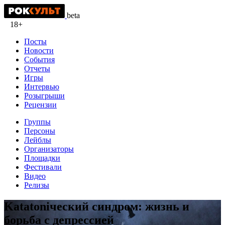
beta
18+
Посты
Новости
События
Отчеты
Игры
Интервью
Розыгрыши
Рецензии
Группы
Персоны
Лейблы
Организаторы
Площадки
Фестивали
Видео
Релизы
Katatoniческий синдром: жизнь и
борьба с депрессией