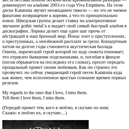
доминирует на альбоме 2003-го года Viva Emptiness. На этом
диске Katatonia звучит неожиданно тяжело — но это не чаемое
фанатами возвращение к корням, а что-то принципиально
новое. Шведская группа делает ставку на альтернативное
звучание gothic metal’a и выдает свой самый быстрый альбом в
дискографии. Лирика делает еще один шаг прочь от
абстракций в наш бренный мир: Йонас поет о преступлениях,
о преступниках, о неизбежной расплате за грехи. Концертным
хитом на долгие годы становится акустическая баллада
Omerta, лирический герой которой по ходу сюжета понимает,
что отравлен бывшими подельниками, и, погибая в финале
(песня обрывается на последних его словах), просит передать
прощальный привет своим любимым. Как ни странно это
прозвучит, но сейчас умирающий герой песен Katatonia куда
как живее, чем исполненное яростью сознание времен первых
релизов.
My regards to the ones that I love, I miss them.
Tell them I love them, I miss them.
(Передай привет тем, кого я люблю, я скучаю по ним;
Скажи: я люблю их, я скучаю…)