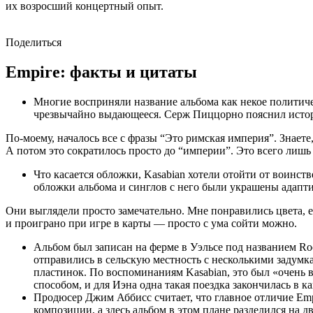
их возросший концертный опыт.
Поделиться
Empire: факты и цитаты
Многие восприняли название альбома как некое политичес
чрезвычайно выдающееся. Серж Пиццорно пояснил исто
По-моему, началось все с фразы “Это римская империя”. Знаете
А потом это сократилось просто до “империи”. Это всего лишь 
Что касается обложки, Kasabian хотели отойти от воинст
обложки альбома и синглов с него были украшены адапти
Они выглядели просто замечательно. Мне понравились цвета, е
и проиграно при игре в карты — просто с ума сойти можно.
Альбом был записан на ферме в Уэльсе под названием Ro
отправились в сельскую местность с несколькими задум
пластинок. По воспоминаниям Kasabian, это был «очень 
способом, и для Иэна одна такая поездка закончилась в 
Продюсер Джим Аббисс считает, что главное отличие Emp
композиции, а здесь альбом в этом плане разделился на 