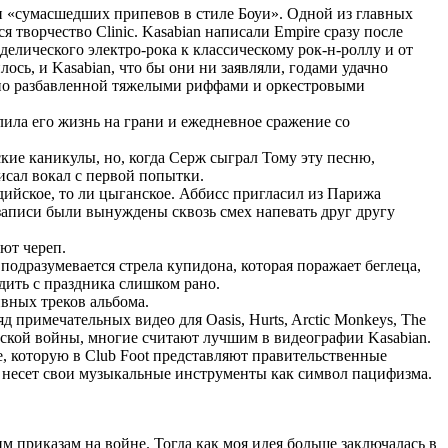
» и «сумасшедших припевов в стиле Боуи». Одной из главных
 творчество Clinic. Kasabian написали Empire сразу после
елического электро-рока к классическому рок-н-роллу и от
сь, и Kasabian, что бы они ни заявляли, годами удачно
льно разбавленной тяжелыми риффами и оркестровыми
ила его жизнь на грани и ежедневное сражение со
ие каникулы, но, когда Серж сыграл Тому эту песню,
исал вокал с первой попытки.
дийское, то ли цыганское. Аббисс пригласил из Парижа
записи были вынуждены сквозь смех напевать друг другу
ют череп.
 подразумевается стрела купидона, которая поражает беглеца,
одить с праздника слишком рано.
вных треков альбома.
 примечательных видео для Oasis, Hurts, Arctic Monkeys, The
мской войны, многие считают лучшим в видеографии Kasabian.
ме, которую в Club Foot представляют правительственные
ппа несет свои музыкальные инструменты как символ пацифизма.
м приказам на войне. Тогда как моя идея больше заключалась в