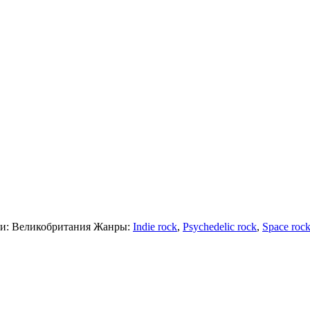
си:
Великобритания
Жанры:
Indie rock
,
Psychedelic rock
,
Space roc