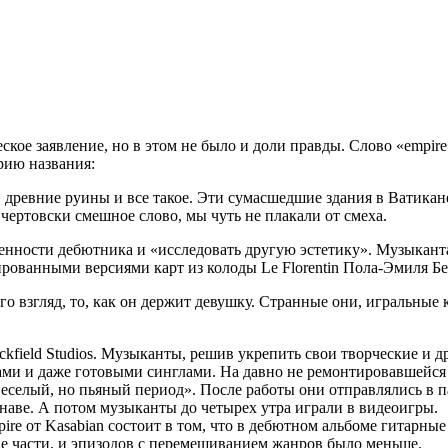
кое заявление, но в этом не было и доли правды. Слово «empir
рию названия:
, древние руины и все такое. Эти сумасшедшие здания в Ватикан
чертовски смешное слово, мы чуть не плакали от смеха.
венности дебютника и «исследовать другую эстетику». Музыкант
рованными версиями карт из колоды Le Florentin Пола-Эмиля Бе
го взгляд, то, как он держит девушку. Странные они, игральные
ckfield Studios. Музыканты, решив укрепить свои творческие и 
ками и даже готовыми синглами. На давно не ремонтировавшейс
веселый, но пьяный период». После работы они отправлялись в п
канаве. А потом музыканты до четырех утра играли в видеоигры.
ire от Kasabian состоит в том, что в дебютном альбоме гитарн
две части, и эпизодов с перемешиванием жанров было меньше.