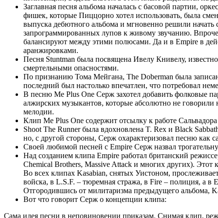
Заглавная песня альбома началась с басовой партии, орк
фишек, которые Пиццорно хотел использовать, была смена 
выпуска дебютного альбома и мгновенно решили начать с
запрограммированных лупов к живому звучанию. Впрочем, 
балансируют между этими полюсами. Да и в Empire в де
аранжировками.
Песня Stuntman была посвящена Ивелу Книвелу, известн
смертельными опасностями.
По признанию Тома Мейгана, The Doberman была записан
последний был настолько впечатлен, что потребовал нем
В песню Me Plus One Серж захотел добавить фолковые пар
алжирских музыкантов, которые абсолютно не говорили н
мелодии.
Клип Me Plus One содержит отсылку к работе Сальвадора 
Shoot The Runner была вдохновлена T. Rex и Black Sabbat
но, с другой стороны, Серж охарактеризовал песню как са
Своей любимой песней с Empire Серж назвал трогательн
Над созданием клипа Empire работал британский режиссер
Chemical Brothers, Massive Attack и многих других). Э
Во всех клипах Kasabian, снятых Уистоном, прослеживаетс
войска, в L.S.F. – тюремная стража, в Fire – полиция, а
Отгородившись от милитаризма предыдущего альбома, Ka
Вот что говорит Серж о концепции клипа:
Сама идея песни в неповиновении приказам. Снимая клип, режи