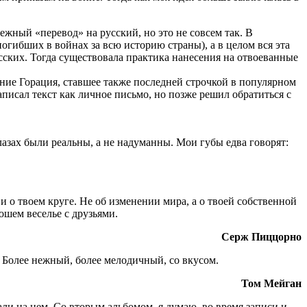
ный «перевод» на русский, но это не совсем так. В
, погибших в войнах за всю историю страны), а в целом вся эта
усских. Тогда существовала практика нанесения на отвоеванные
ечение Горация, ставшее также последней строчкой в популярном
исал текст как личное письмо, но позже решил обратиться с
глазах были реальны, а не надуманны. Мои губы едва говорят:
 о твоем круге. Не об изменении мира, а о твоей собственной
ошем веселье с друзьями.
Серж Пиццорно
 Более нежный, более мелодичный, со вкусом.
Том Мейган
али на нем. Со вторым альбомом, я думаю, во время записи и