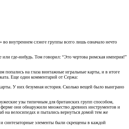
e» во внутреннем слэнге группы всего лишь означало нечто
е или где-нибудь. Том говорил: “Это чертова римская империя!”
ам попались на глаза винтажные игральные карты, и в итоге
ката. Еще один комментарий от Сержа:
 карты. У них безумная история. Сколько вещей было выиграно
дружеские узы типичным для британских групп способом,
я ферме они обнаружили множество древних инструментов и
аб на велосипедах и пытались вернуться домой тем же
ые и синтезаторные элементы были скрещены в каждой