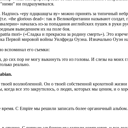
 "ними" ни подразумевался.
 Надпись «еру пдщкшщгы ву» можно принять за типичный небреж
 (т.е. «the glorious dead»: так в Великобритании называют солдат
кавалерии» началась из-за попадания английских пушек в руки р
редным выведением их на поле боя.
o patria mori» («Сладка и прекрасна за родину смерть»). Это изр
ка Первой мировой войны Уилфреда Оуэна. Изначально Оуэн нап
но вспоминал его съемки:
л, до сих пор не могу выкинуть это из головы. И слезы на моих 
олько реально.
abian.
 твоей возлюбленной. Он о твоей собственной крохотной жизни и
 когда все это закрутилось, о людях, которых мы ценим, и о хор
 время. С Empire мы решили записать более органичный альбом.
сь в студию. С первым альбомом мы купили компьютер, и все дел