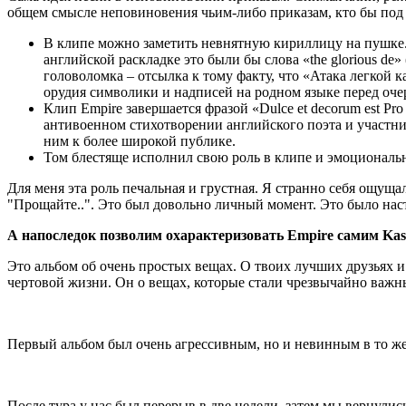
общем смысле неповиновения чьим-либо приказам, кто бы под
В клипе можно заметить невнятную кириллицу на пушке.
английской раскладке это были бы слова «the glorious de»
головоломка – отсылка к тому факту, что «Атака легкой 
орудия символики и надписей на родном языке перед оче
Клип Empire завершается фразой «Dulce et decorum est Pr
антивоенном стихотворении английского поэта и участни
ним к более широкой публике.
Том блестяще исполнил свою роль в клипе и эмоциональ
Для меня эта роль печальная и грустная. Я странно себя ощуща
"Прощайте..". Это был довольно личный момент. Это было наст
А напоследок позволим охарактеризовать Empire самим Kas
Это альбом об очень простых вещах. О твоих лучших друзьях и
чертовой жизни. Он о вещах, которые стали чрезвычайно важны,
Первый альбом был очень агрессивным, но и невинным в то же
После тура у нас был перерыв в две недели, затем мы вернули