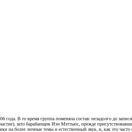
06 года. В то время группа поменяла состав: незадолго до запи
участие), зато барабанщик Иэн Мэттьюс, прежде присутствовавши
ки на более личные темы и естественный звук, и, как это част