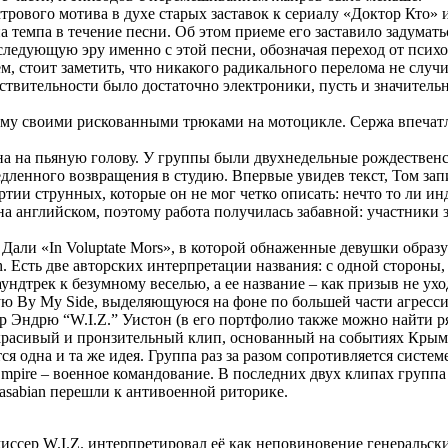
естрового мотива в духе старых заставок к сериалу «Доктор Кто
темпа в течение песни. Об этом приеме его заставило задуматься
ледующую эру именно с этой песни, обозначая переход от психод
стоит заметить, что никакого радикального перелома не случило
йствительности было достаточно электроники, пусть и значите
ому своими рискованными трюками на мотоцикле. Сержа впечатл
а на пьяную голову. У группы были двухнедельные рождественск
едленного возвращения в студию. Впервые увидев текст, Том зап
тии струнных, которые он не мог четко описать: нечто то ли ин
а английском, поэтому работа получилась забавной: участники 
Дали «In Voluptate Mors», в которой обнаженные девушки образу
h. Есть две авторских интерпретации названия: с одной стороны,
ундтрек к безумному веселью, а ее название – как призыв не ух
ую By My Side, выделяющуюся на фоне по большей части агресси
 Эндрю “W.I.Z.” Уистон (в его портфолио также можно найти ряд
тот красивый и пронзительный клип, основанный на событиях Кры
я одна и та же идея. Группа раз за разом сопротивляется систе
 в Empire – военное командование. В последних двух клипах гру
sabian перешли к антивоенной риторике.
ссер W.I.Z. интерпретировал её как неповиновение генеральски