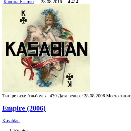
Карина Еганян
28.08.2016
4 414
Тип релиза:
Альбом
/
439
Дата релиза:
28.08.2006
Место запи
Empire (2006)
Kasabian
Empire