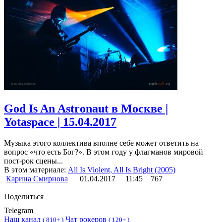
God Is An Astronaut в Москве |
Yotaspace | 15.04.2017
Музыка этого коллектива вполне себе может ответить на
вопрос «что есть Бог?». В этом году у флагманов мировой
пост-рок сцены...
В этом материале:
All Is Violent, All Is Bright (2005)
Карина Смирнова
01.04.2017
11:45
767
Поделиться
Telegram
Наш канал
Чат рокеров
(
810+ )
(
120+ )