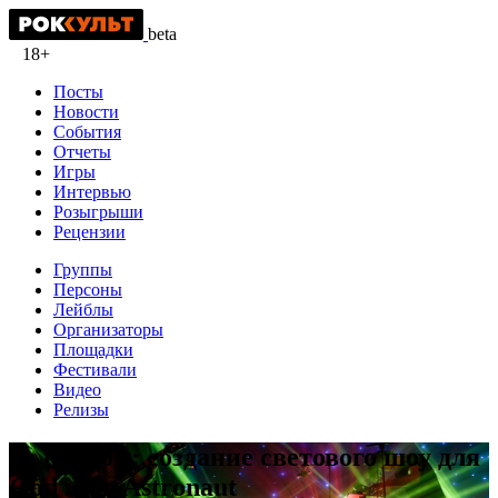
beta
18+
Посты
Новости
События
Отчеты
Игры
Интервью
Розыгрыши
Рецензии
Группы
Персоны
Лейблы
Организаторы
Площадки
Фестивали
Видео
Релизы
За кадром: создание светового шоу для
God is an Astronaut