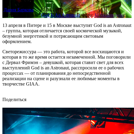
Дария Баркова
11.04.2017
1 003
В этом материале:
God Is An Astronaut
Фото:
M.Skulimowski
13 апреля в Питере и 15 в Москве выступят God is an Astronaut
– группа, которая отличается своей космической музыкой,
безумной энергетикой и потрясающим световым
оформлением.
Светорежиссура — это работа, которой все восхищаются и
которая в то же время остается незамеченной. Мы поговорили
с Дервал Фримэн – девушкой, которая ставит свет для всех
выступлений God is an Astronaut, расспросили ее о рабочих
процессах — от планирования до непосредственной
реализации на сцене и разузнали ее любимые моменты в
творчестве GIAA.
Поделиться