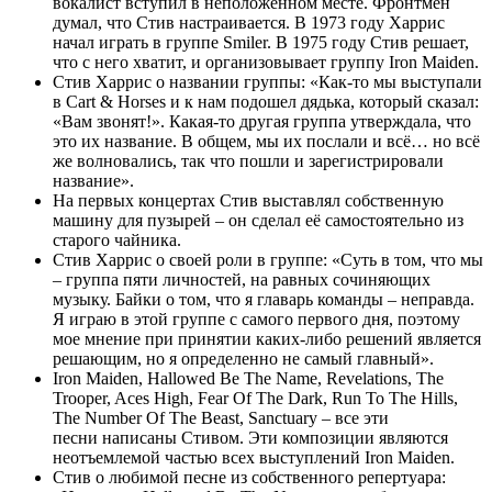
вокалист вступил в неположенном месте. Фронтмен
думал, что Стив настраивается. В 1973 году Харрис
начал играть в группе Smiler. В 1975 году Стив решает,
что с него хватит, и организовывает группу Iron Maiden.
Стив Харрис о названии группы: «Как-то мы выступали
в Cart & Horses и к нам подошел дядька, который сказал:
«Вам звонят!». Какая-то другая группа утверждала, что
это их название. В общем, мы их послали и всё… но всё
же волновались, так что пошли и зарегистрировали
название».
На первых концертах Стив выставлял собственную
машину для пузырей – он сделал её самостоятельно из
старого чайника.
Стив Харрис о своей роли в группе: «Суть в том, что мы
– группа пяти личностей, на равных сочиняющих
музыку. Байки о том, что я главарь команды – неправда.
Я играю в этой группе с самого первого дня, поэтому
мое мнение при принятии каких-либо решений является
решающим, но я определенно не самый главный».
Iron Maiden, Hallowed Be The Name, Revelations, The
Trooper, Aces High, Fear Of The Dark, Run To The Hills,
The Number Of The Beast, Sanctuary – все эти
песни написаны Стивом. Эти композиции являются
неотъемлемой частью всех выступлений Iron Maiden.
Стив о любимой песне из собственного репертуара: