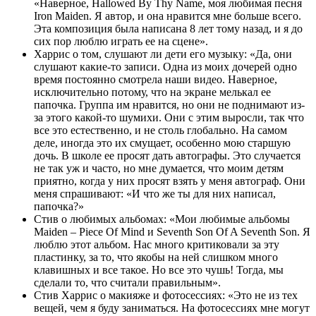
«Наверное, Hallowed By Thy Name, моя любимая песня
Iron Maiden. Я автор, и она нравится мне больше всего.
Эта композиция была написана 8 лет тому назад, и я до
сих пор люблю играть ее на сцене».
Харрис о том, слушают ли дети его музыку: «Да, они
слушают какие-то записи. Одна из моих дочерей одно
время постоянно смотрела наши видео. Наверное,
исключительно потому, что на экране мелькал ее
папочка. Группа им нравится, но они не поднимают из-
за этого какой-то шумихи. Они с этим выросли, так что
все это естественно, и не столь глобально. На самом
деле, иногда это их смущает, особенно мою старшую
дочь. В школе ее просят дать автографы. Это случается
не так уж и часто, но мне думается, что моим детям
приятно, когда у них просят взять у меня автограф. Они
меня спрашивают: «И что же ты для них написал,
папочка?»
Стив о любимых альбомах: «Мои любимые альбомы
Maiden – Piece Of Mind и Seventh Son Of A Seventh Son. Я
люблю этот альбом. Нас много критиковали за эту
пластинку, за то, что якобы на ней слишком много
клавишных и все такое. Но все это чушь! Тогда, мы
сделали то, что считали правильным».
Стив Харрис о макияже и фотосессиях: «Это не из тех
вещей, чем я буду заниматься. На фотосессиях мне могут