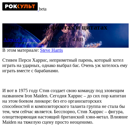
beta
Стив Харрис в фактах и цитатах
Алексей Медведь
12.03.2017
4 833
Фото:
Иван Балашов
В этом материале:
Steve Harris
Стивен Перси Харрис, неприметный парень, который хотел
играть на ударных, однако выбрал бас. Очень уж хотелось ему
играть вместе с барабанами.
И вот в 1975 году Стив создает свою команду под зловещим
названием Iron Maiden. Сегодня Харрис – до сих пор капитан
на этом боевом линкоре: без его организаторских
способностей и композиторского таланта группа не стала бы
тем, чем сейчас является. Бесспорно, Стив Харрис – фигура,
олицетворяющая настоящий британский хэви-метал. Влияние
Maiden на тяжелую сцену просто неоценимо.