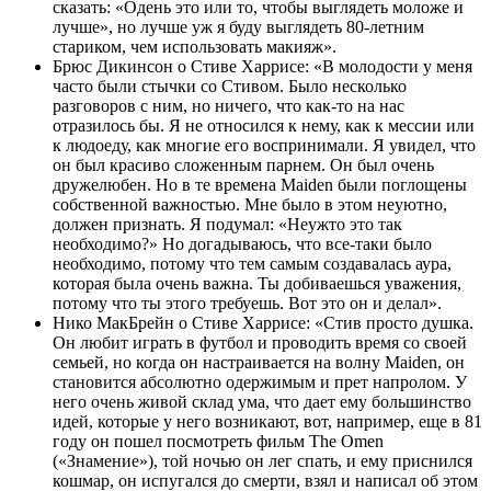
сказать: «Одень это или то, чтобы выглядеть моложе и
лучше», но лучше уж я буду выглядеть 80-летним
стариком, чем использовать макияж».
Брюс Дикинсон о Стиве Харрисе: «В молодости у меня
часто были стычки со Стивом. Было несколько
разговоров с ним, но ничего, что как-то на нас
отразилось бы. Я не относился к нему, как к мессии или
к людоеду, как многие его воспринимали. Я увидел, что
он был красиво сложенным парнем. Он был очень
дружелюбен. Но в те времена Maiden были поглощены
собственной важностью. Мне было в этом неуютно,
должен признать. Я подумал: «Неужто это так
необходимо?» Но догадываюсь, что все-таки было
необходимо, потому что тем самым создавалась аура,
которая была очень важна. Ты добиваешься уважения,
потому что ты этого требуешь. Вот это он и делал».
Нико МакБрейн о Стиве Харрисе: «Стив просто душка.
Он любит играть в футбол и проводить время со своей
семьей, но когда он настраивается на волну Maiden, он
становится абсолютно одержимым и прет напролом. У
него очень живой склад ума, что дает ему большинство
идей, которые у него возникают, вот, например, еще в 81
году он пошел посмотреть фильм The Omen
(«Знамение»), той ночью он лег спать, и ему приснился
кошмар, он испугался до смерти, взял и написал об этом