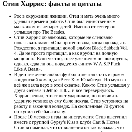
Стив Харрис: факты и цитаты
Рос в окружении женщин. Отец и мать очень много
уделяли времени работе. Стив был единственным
мальчиком из четырех детей. Именно от сестер он
услышал про The Beatles.
Стив Харрис об альбомах, которые не следовало
показывать маме: «Она протестовала, когда однажды на
Рождество, я притащил домой альбом Black Sabbath Vol.
4. Да не просто притащил, а как врубил на полную
мощность! Если честно, то ее уже ничем не шокируешь,
однако, едва ли она порадуется синглу W.A.S.P Fuck
Like A Beast».
В детстве очень любил футбол и мечтал стать игроком
лондонской команды «Вест Хэм Юнайтед». Но музыка
всё же взяла верх в этой схватке. Как-то Стив услышал у
друга Genesis и Jethro Tull… и всё перевернулось.
Харрис решил, что станет ударником, но поставить
ударную установку ему было некуда. Стив устроился на
работу и закончил колледж. На скопленные 70 фунтов
он купил себе бас-гитару.
После 10 месяцев игры на инструменте Стив выступил
вместе с группой Gypsy’s Kiss в клубе Cart & Horses.
Стив вспоминал, что от волнения он так налажал, что