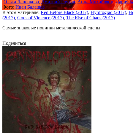
Олька Лапенкова
,
Дмитрий Глухов
,
Анна Михайлянц
,
Дария Б
Фото:
Иван Балашов
В этом материале:
Red Before Black (2017)
,
Hyrdrograd (2017)
,
H
(2017)
,
Gods of Violence (2017)
,
The Rise of Chaos (2017)
Самые знаковые новинки металлической сцены.
Поделиться