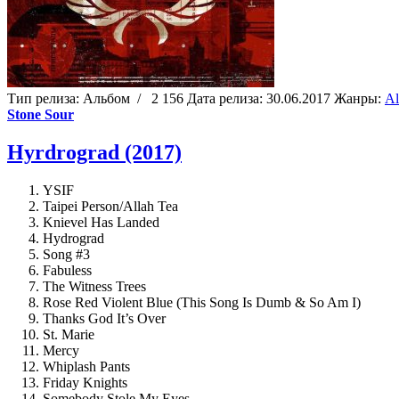
Тип релиза:
Альбом
/
2 156
Дата релиза:
30.06.2017
Жанры:
Al
Stone Sour
Hyrdrograd (2017)
YSIF
Taipei Person/Allah Tea
Knievel Has Landed
Hydrograd
Song #3
Fabuless
The Witness Trees
Rose Red Violent Blue (This Song Is Dumb & So Am I)
Thanks God It’s Over
St. Marie
Mercy
Whiplash Pants
Friday Knights
Somebody Stole My Eyes