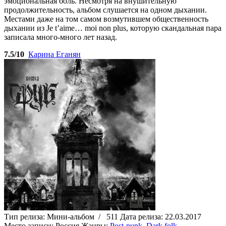
эмоциональная боль. Несмотря на внушительную
продолжительность, альбом слушается на одном дыхании.
Местами даже на том самом возмутившем общественность
дыхании из Je t’aime… moi non plus, которую скандальная пара
записала много-много лет назад.
7.5/10
Карина Еганян
Тип релиза:
Мини-альбом
/
511
Дата релиза:
22.03.2017
Место записи:
Россия
Жанры:
Post-punk
,
Dark folk