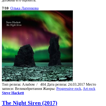
должны его оценить.
7/10
Олька Лапенкова
Тип релиза:
Альбом
/
404
Дата релиза:
24.03.2017
Место
записи:
Великобритания
Жанры:
Progressive rock
,
Art rock
Steve Hackett
The Night Siren (2017)