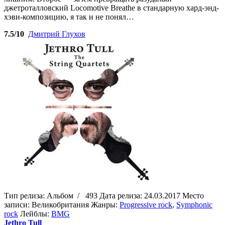
джетроталловский Locomotive Breathe в стандарную хард-энд-
хэви-композицию, я так и не понял…
7.5/10
Дмитрий Глухов
Тип релиза:
Альбом
/
493
Дата релиза:
24.03.2017
Место
записи:
Великобритания
Жанры:
Progressive rock
,
Symphonic
rock
Лейблы:
BMG
Jethro Tull