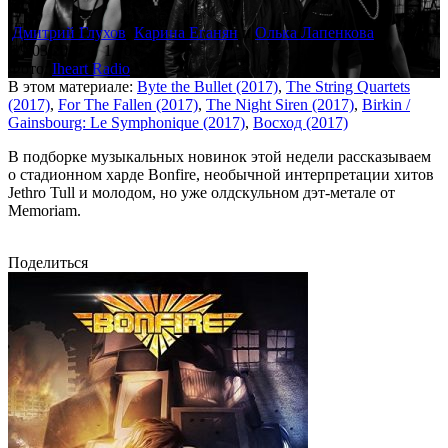
Дмитрий Глухов
,
Карина Еганян
и
Олька Лапенкова
29.03.2017
1 701
Фото:
Iheart Radio
В этом материале:
Byte the Bullet (2017)
,
The String Quartets
(2017)
,
For The Fallen (2017)
,
The Night Siren (2017)
,
Birkin /
Gainsbourg: Le Symphonique (2017)
,
Восход (2017)
В подборке музыкальных новинок этой недели рассказываем
о стадионном харде Bonfire, необычной интерпретации хитов
Jethro Tull и молодом, но уже олдскульном дэт-метале от
Memoriam.
Поделиться