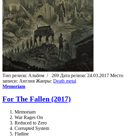
Тип релиза:
Альбом
/
269
Дата релиза:
24.03.2017
Место
записи:
Англия
Жанры:
Death metal
Memoriam
For The Fallen (2017)
Memoriam
War Rages On
Reduced to Zero
Corrupted System
Flatline