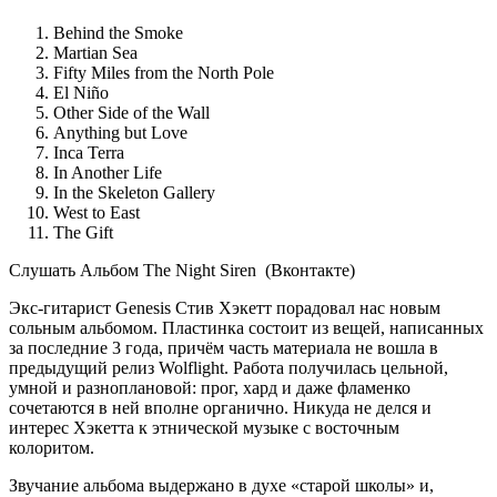
Behind the Smoke
Martian Sea
Fifty Miles from the North Pole
El Niño
Other Side of the Wall
Anything but Love
Inca Terra
In Another Life
In the Skeleton Gallery
West to East
The Gift
Cлушать Альбом The Night Siren (Вконтакте)
Экс-гитарист Genesis Стив Хэкетт порадовал нас новым
сольным альбомом. Пластинка состоит из вещей, написанных
за последние 3 года, причём часть материала не вошла в
предыдущий релиз Wolflight. Работа получилась цельной,
умной и разноплановой: прог, хард и даже фламенко
сочетаются в ней вполне органично. Никуда не делся и
интерес Хэкетта к этнической музыке с восточным
колоритом.
Звучание альбома выдержано в духе «старой школы» и,