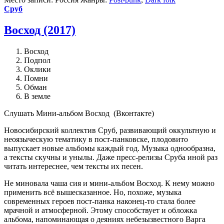
Сруб
Восход (2017)
Восход
Подпол
Оклики
Помни
Обман
В земле
Cлушать Мини-альбом Восход (Вконтакте)
Новосибирский коллектив Сруб, развивающий оккультную и
неоязыческую тематику в пост-панковске, плодовито
выпускает новые альбомы каждый год. Музыка однообразна,
а тексты скучны и унылы. Даже пресс-релизы Сруба иной раз
читать интереснее, чем тексты их песен.
Не миновала чаша сия и мини-альбом Восход. К нему можно
применить всё вышесказанное. Но, похоже, музыка
современных героев пост-панка наконец-то стала более
мрачной и атмосферной. Этому способствует и обложка
альбома, напоминающая о деяниях небезызвестного Варга