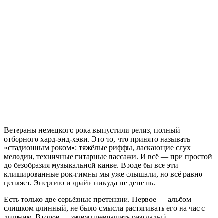
Ветераны немецкого рока выпустили релиз, полный
отборного хард-энд-хэви. Это то, что принято называть
«стадионным роком»: тяжёлые риффы, ласкающие слух
мелодии, техничные гитарные пассажи. И всё — при простой
до безобразия музыкальной канве. Вроде бы все эти
клишированные рок-гимны мы уже слышали, но всё равно
цепляет. Энергию и драйв никуда не денешь.
Есть только две серьёзные претензии. Первое — альбом
слишком длинный, не было смысла растягивать его на час с
лишним. Второе — зачем превращать разудалый