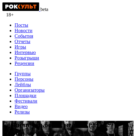
beta
18+
Посты
Новости
События
Отчеты
Игры
Интервью
Розыгрыши
Рецензии
Группы
Персоны
Лейблы
Организаторы
Площадки
Фестивали
Видео
Релизы
Главные альбомы недели (23 – 29
марта)