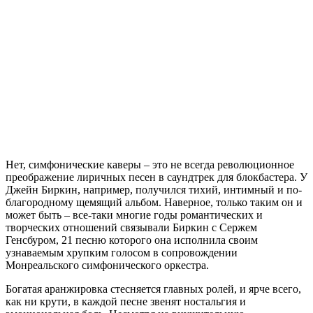
Нет, симфонические каверы – это не всегда революционное
преображение лиричных песен в саундтрек для блокбастера. У
Джейн Биркин, например, получился тихий, интимный и по-
благородному щемящий альбом. Наверное, только таким он и
может быть – все-таки многие годы романтических и
творческих отношений связывали Биркин с Сержем
Генсбуром, 21 песню которого она исполнила своим
узнаваемым хрупким голосом в сопровождении
Монреальского симфонического оркестра.
Богатая аранжировка стесняется главных ролей, и ярче всего,
как ни крути, в каждой песне звенят ностальгия и