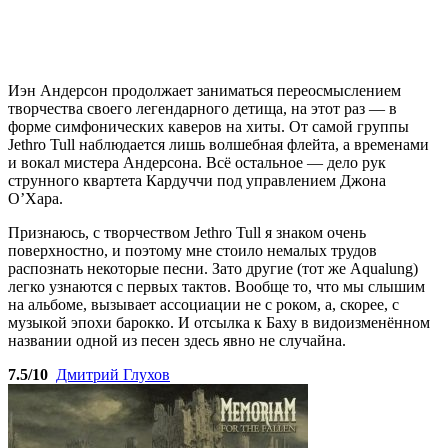
Иэн Андерсон продолжает заниматься переосмыслением
творчества своего легендарного детища, на этот раз — в
форме симфонических каверов на хиты. От самой группы
Jethro Tull наблюдается лишь волшебная флейта, а временами
и вокал мистера Андерсона. Всё остальное — дело рук
струнного квартета Кардуччи под управлением Джона
О’Хара.
Признаюсь, с творчеством Jethro Tull я знаком очень
поверхностно, и поэтому мне стоило немалых трудов
распознать некоторые песни. Зато другие (тот же Aqualung)
легко узнаются с первых тактов. Вообще то, что мы слышим
на альбоме, вызывает ассоциации не с роком, а, скорее, с
музыкой эпохи барокко. И отсылка к Баху в видоизменённом
названии одной из песен здесь явно не случайна.
7.5/10
Дмитрий Глухов