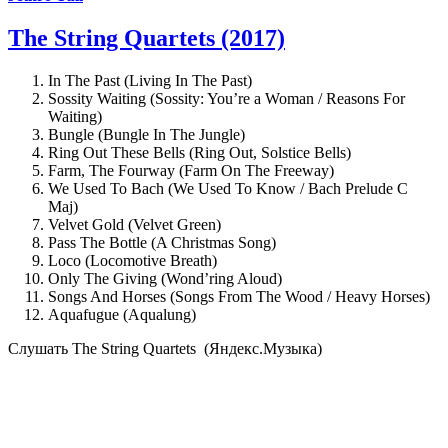
The String Quartets (2017)
In The Past (Living In The Past)
Sossity Waiting (Sossity: You’re a Woman / Reasons For
Waiting)
Bungle (Bungle In The Jungle)
Ring Out These Bells (Ring Out, Solstice Bells)
Farm, The Fourway (Farm On The Freeway)
We Used To Bach (We Used To Know / Bach Prelude C
Maj)
Velvet Gold (Velvet Green)
Pass The Bottle (A Christmas Song)
Loco (Locomotive Breath)
Only The Giving (Wond’ring Aloud)
Songs And Horses (Songs From The Wood / Heavy Horses)
Aquafugue (Aqualung)
Cлушать The String Quartets (Яндекс.Музыка)