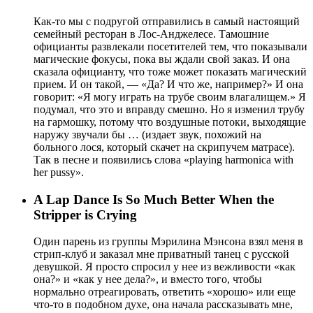
Как-то мы с подругой отправились в самый настоящий
семейный ресторан в Лос-Анджелесе. Тамошние
официанты развлекали посетителей тем, что показывали
магические фокусы, пока вы ждали свой заказ. И она
сказала официанту, что тоже может показать магический
прием. И он такой, — «Да? И что же, например?» И она
говорит: «Я могу играть на трубе своим влагалищем.» Я
подумал, что это и вправду смешно. Но я изменил трубу
на гармошку, потому что воздушные потоки, выходящие
наружу звучали бы … (издает звук, похожий на
больного лося, который скачет на скрипучем матрасе).
Так в песне и появились слова «playing harmonica with
her pussy».
A Lap Dance Is So Much Better When the
Stripper is Crying
Один парень из группы Мэрилина Мэнсона взял меня в
стрип-клуб и заказал мне приватный танец с русской
девушкой. Я просто спросил у нее из вежливости «как
она?» и «как у нее дела?», и вместо того, чтобы
нормально отреагировать, ответить «хорошо» или еще
что-то в подобном духе, она начала рассказывать мне,