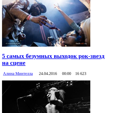
5 самых безумных выходок рок-звезд
на сцене
Алина Минтелла
24.04.2016
00:00
16 623