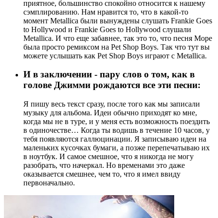
приятное, большинство спокойно относится к нашему
сэмплированию. Нам нравится то, что в какой-то
момент Metallica были вынуждены слушать Frankie Goes
to Hollywood и Frankie Goes to Hollywood слушали
Metallica. И что еще забавнее, так это то, что песня Mope
была просто ремиксом на Pet Shop Boys. Так что тут вы
можете услышать как Pet Shop Boys играют с Metallica.
И в заключении - пару слов о том, как в
голове Джимми рождаются все эти песни:
Я пишу весь текст сразу, после того как мы записали
музыку для альбома. Идеи обычно приходят ко мне,
когда мы не в туре, и у меня есть возможность поездить
в одиночестве… Когда ты водишь в течение 10 часов, у
тебя появляются галлюцинации. Я записываю идеи на
маленьких кусочках бумаги, а позже перепечатываю их
в ноутбук. И самое смешное, что я никогда не могу
разобрать, что начеркал. Но временами это даже
оказывается смешнее, чем то, что я имел ввиду
первоначально.