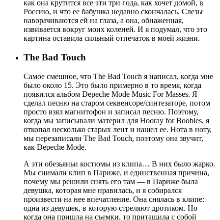
как она крутится все эти три года, как хочет домой, в
Россию, и что ее бабушка недавно скончалась. Слезы
наворачиваются ей на глаза, а она, обнаженная,
извивается вокруг моих коленей. И я подумал, что это
картина оставила сильный отпечаток в моей жизни.
The Bad Touch
Самое смешное, что The Bad Touch я написал, когда мне
было около 15. Это было примерно в то время, когда
появился альбом Depeche Mode Music For Masses. Я
сделал песню на старом секвенсоре/синтезаторе, потом
просто взял магнитофон и записал песню. Поэтому,
когда мы записывали материл для Hooray for Boobies, я
откопал несколько старых лент и нашел ее. Нота в ноту,
мы перезаписали The Bad Touch, поэтому она звучит,
как Depeche Mode.
А эти обезьяньи костюмы из клипа… В них было жарко.
Мы снимали клип в Париже, и единственная причина,
почему мы решили снять его там — в Париже была
девушка, которая мне нравилась, и я собирался
произвести на нее впечатление. Она снялась в клипе:
одна из девушек, в которую стреляют дротиком. Но
когда она пришла на съемки, то притащила с собой