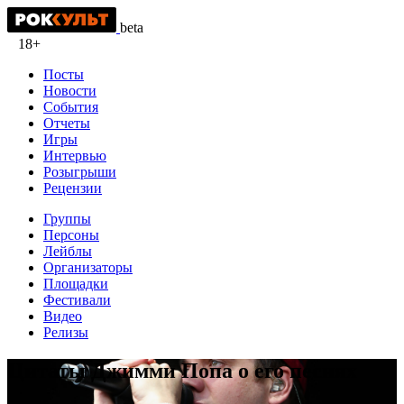
beta
18+
Посты
Новости
События
Отчеты
Игры
Интервью
Розыгрыши
Рецензии
Группы
Персоны
Лейблы
Организаторы
Площадки
Фестивали
Видео
Релизы
Цитаты Джимми Попа о его песнях