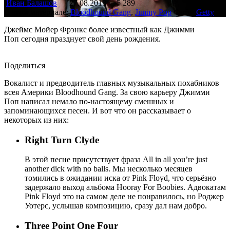
Иван Балашов
27.08.2013
5 289
В этом материале:
Bloodhound Gang
,
Jimmy Pop
Фото:
Getty
Джеймс Мойер Фрэнкс более известный как Джимми
Поп сегодня празднует свой день рождения.
Поделиться
Вокалист и предводитель главных музыкальных похабников
всея Америки Bloodhound Gang. За свою карьеру Джимми
Поп написал немало по-настоящему смешных и
запоминающихся песен. И вот что он рассказывает о
некоторых из них:
Right Turn Clyde
В этой песне присутствует фраза All in all you’re just
another dick with no balls. Мы несколько месяцев
томились в ожидании иска от Pink Floyd, что серьёзно
задержало выход альбома Hooray For Boobies. Адвокатам
Pink Floyd это на самом деле не понравилось, но Роджер
Уотерс, услышав композицию, сразу дал нам добро.
Three Point One Four