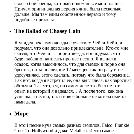
своего бойфренда, который обломал все мои планы.
Причем оригинальная версия клипа была несколько
дольше. Мы там едим собственное дерьмо и тому
подобные приколы.
The Ballad of Chasey Lain
Я увидел рекламу одежды с участием Чейси Лейн, и
подумал, что она довольно привлекательна. Кто-то мне
сказал, что Чейси — порно звезда, и я подумал, что
будет забавно написать про нее песню. Я выпал в
осадок, когда выяснилось, что для съемок в порно она
бреется, но за последние 12 месяцев так ни разу и не
удосужилась этого сделать, потому что была беременна.
Так вот, когда я встретил ее, она выглядела, как заросшая
обезьяна. Так что, хм, на самом деле это был не тот
опыт, на который я надеялся… А после того, как она
услышала песню, так и вовсе больше не хотела иметь с
нами дела.
Mope
В этой песне куча самых разных сэмплов. Falco, Frankie
Goes To Hollywood и даже Metallica. И что самое