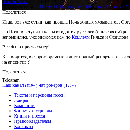
Яна Бобкова
22.09.2013
597
В этом материале:
После 11
,
Ногу свело!
,
Моральный кодекс
,
Г
Поделиться
Итак, вот уже сутки, как прошла Ночь живых музыкантов. Орга
На Ночи выступили как мастодонты русского (и не совсем) ро
запомнились уже знакомая нам по
Крыльям
Гильzа и Федулова,
Все было просто супер!
Как водится, в скором времени ждите полный репортаж и фото
на аперитив :)
Поделиться
Telegram
Наш канал
Чат рокеров
(
810+ )
(
120+ )
Тексты и переводы песен
Жанры
Компании
Фильмы и сериалы
Книги и пресса
Правообладателям
Контакты