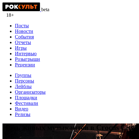
beta
18+
Посты
Новости
События
Отчеты
Игры
Интервью
Розыгрыши
Рецензии
Группы
Персоны
Лейблы
Организаторы
Площадки
Фестивали
Видео
Релизы
Ночь живых музыкантов в Crocus City 