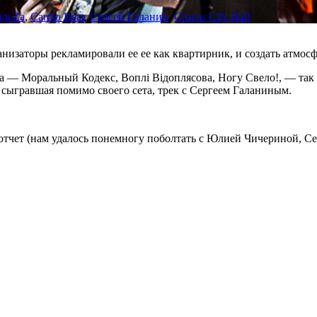
ильZа
,
Cardio Beat
,
Сергей Галанин
,
Crocus City Hall
низаторы рекламировали ее ее как квартирник, и создать атмосф
ка — Моральный Кодекс, Воплi Вiдоплясова, Ногу Свело!, — так
 сыгравшая помимо своего сета, трек с Сергеем Галаниным.
отчет (нам удалось понемногу поболтать с Юлией Чичериной, Се