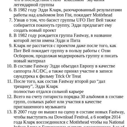
легендарной группы
В 1982 году Эдди Кларк, разочарованный результатами
работы над альбомом Iron Fist, покидает Motörhead
Узнав о том, что басист группы UFO Пит Вей также
собирается покинуть группу, Эдди предлагает ему
создать новый проект
В 1982 году рождается группа Fastway, в название
которой легли имена Эдди и Пита
Кларк не расстается с проектом даже после того, как
Пит Вей покидает группу в пользу работы с Оззи
Осборном, продолжая модерировать группу и писать
новый материал
В составе Fastway Эдди объездил Европу в качестве
саппорта AC/DC, а также принял участие в записи
саундтрека к фильму Trick Or Treat
После того, как состав Fastway второй раз “дал
трещину”, Эдди Кларк
полностью отдался сольной карьере
Всего на счету гитариста порядка 30 альбомов в составе
групп, сольных работ или участия в качестве
приглашенного музыканта
В 2007 году он вышел на сцену в составе новых Fastway,
чтобы выступить на Download Festival, а 6 ноября 2014
года Кларк воссоединился с Motörhead чтобы на National