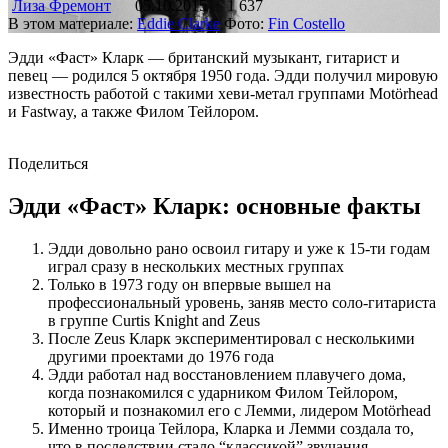
Лиза Фремонт
05.10.2015
1 637
В этом материале:
Eddie Clarke
Фото:
Fin Costello
Эдди «Фаст» Кларк — британский музыкант, гитарист и
певец — родился 5 октября 1950 года. Эдди получил мировую
известность работой с такими хеви-метал группами Motörhead
и Fastway, а также Филом Тейлором.
Поделиться
Эдди «Фаст» Кларк: основные факты
Эдди довольно рано освоил гитару и уже к 15-ти годам
играл сразу в нескольких местных группах
Только в 1973 году он впервые вышел на
профессиональный уровень, заняв место соло-гитариста
в группе Curtis Knight and Zeus
После Zeus Кларк экспериментировал с несколькими
другими проектами до 1976 года
Эдди работал над восстановлением плавучего дома,
когда познакомился с ударником Филом Тейлором,
который и познакомил его с Лемми, лидером Motörhead
Именно троица Тейлора, Кларка и Лемми создала то,
что в последствии стало “классикой” звучания