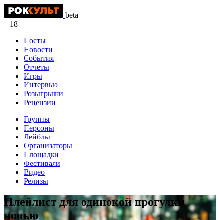
beta
18+
Посты
Новости
События
Отчеты
Игры
Интервью
Розыгрыши
Рецензии
Группы
Персоны
Лейблы
Организаторы
Площадки
Фестивали
Видео
Релизы
Плейлист для одинокой прогулки
ночью