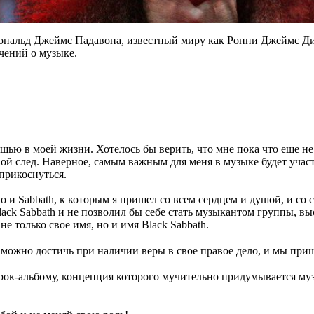
ональд Джеймс Падавона, известный миру как Ронни Джеймс Дио
чений о музыке.
ью в моей жизни. Хотелось бы верить, что мне пока что еще не 
вой след. Наверное, самым важным для меня в музыке будет участ
прикоснуться.
o и Sabbath, к которым я пришел со всем сердцем и душой, и со 
lack Sabbath и не позволил бы себе стать музыкантом группы, 
е только свое имя, но и имя Black Sabbath.
ожно достичь при наличии веры в свое правое дело, и мы пришл
ок-альбому, концепция которого мучительно придумывается музык