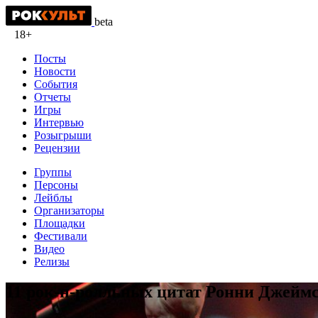
beta
18+
Посты
Новости
События
Отчеты
Игры
Интервью
Розыгрыши
Рецензии
Группы
Персоны
Лейблы
Организаторы
Площадки
Фестивали
Видео
Релизы
11 рок-н-ролльных цитат Ронни Джейм