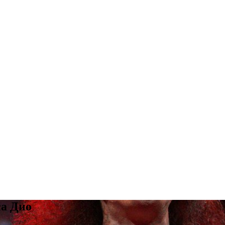
са Дио