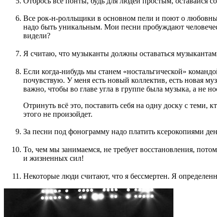
Отбрось все понты, будь для людей простым, оставайся с
Все рок-н-ролльщики в основном пели и поют о любовных т
надо быть уникальным. Мои песни пробуждают человеческ
видели?
Я считаю, что музыканты должны оставаться музыкантами 
Если когда-нибудь мы станем «ностальгической» командой
почувствую. У меня есть новый коллектив, есть новая муз
важно, чтобы во главе угла в группе была музыка, а не но
Отринуть всё это, поставить себя на одну доску с теми, к
этого не произойдет.
За песни под фонограмму надо платить ксерокопиями ден
То, чем мы занимаемся, не требует восстановления, потом
и жизненных сил!
Некоторые люди считают, что я бессмертен. Я определенн