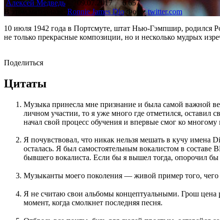
Алексей Медведь
09.07.2017
6 657
В этом материале:
Ronnie James Dio
Фото:
twitter.com
10 июля 1942 года в Портсмуте, штат Нью-Гэмпшир, родился Р
не только прекрасные композиции, но и несколько мудрых изре
Поделиться
Цитаты
Музыка принесла мне признание и была самой важной вещ
личном участии, то я уже много где отметился, оставил с
начал свой процесс обучения и впервые смог ко многому 
Я почувствовал, что никак нельзя мешать в кучу имена Di
осталась. Я был самостоятельным вокалистом в составе B
бывшего вокалиста. Если бы я вышел тогда, опорочил бы н
Музыканты моего поколения — живой пример того, чего м
Я не считаю свои альбомы концептуальными. Грош цена р
момент, когда смолкнет последняя песня.