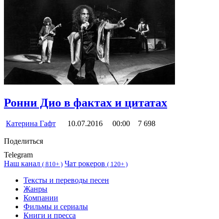
Ронни Дио в фактах и цитатах
Катерина Гафт
10.07.2016
00:00
7 698
Поделиться
Telegram
Наш канал
Чат рокеров
(
810+ )
(
120+ )
Тексты и переводы песен
Жанры
Компании
Фильмы и сериалы
Книги и пресса