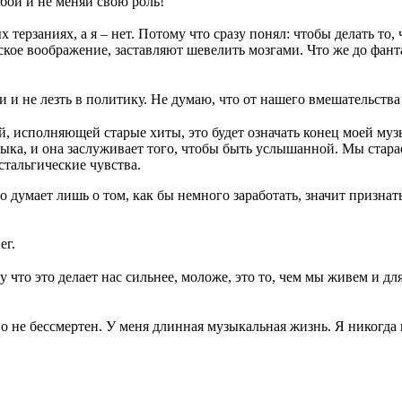
обой и не меняй свою роль!
ерзаниях, а я – нет. Потому что сразу понял: чтобы делать то, 
ое воображение, заставляют шевелить мозгами. Что же до фанта
и не лезть в политику. Не думаю, что от нашего вмешательства 
, исполняющей старые хиты, это будет означать конец моей муз
ыка, и она заслуживает того, чтобы быть услышанной. Мы старае
стальгические чувства.
то думает лишь о том, как бы немного заработать, значит призна
ег.
у что это делает нас сильнее, моложе, это то, чем мы живем и д
о не бессмертен. У меня длинная музыкальная жизнь. Я никогда н