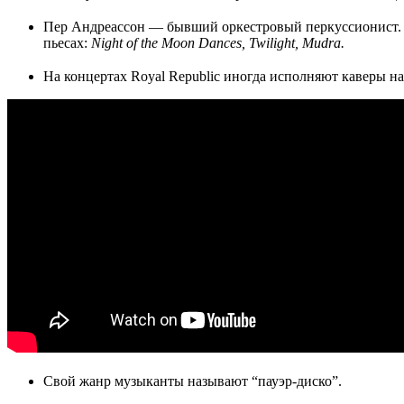
Пер Андреассон — бывший оркестровый перкуссионист. 
пьесах
:
Night of the Moon Dances, Twilight, Mudra.
На концертах Royal Republic иногда исполняют каверы на м
Свой жанр музыканты называют “пауэр-диско”.