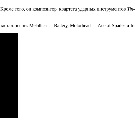
Кроме того, о
н к
омпозитор квартета ударных инструментов
Tin
етал-песни: Metallica — Battery, Motorhead — Ace of Spades и Iro