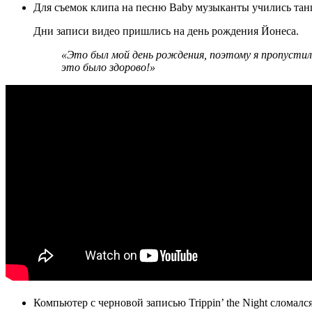
Для съемок клипа на песню Baby музыканты учились танц
Дни записи видео пришлись на день рождения Йонеса.
«Это был мой день рождения, поэтому я пропустил
это было здорово!»
Компьютер с черновой записью Trippin’ the Night сломал