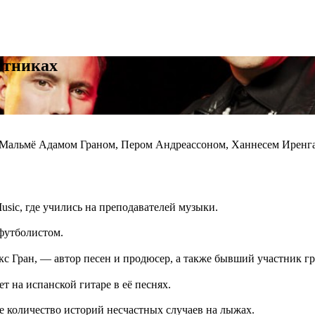
астниках
оде Мальмё Адамом Граном, Пером Андреассоном, Ханнесем Ирен
sic, где учились на преподавателей музыки.
футболистом.
с Гран, — автор песен и продюсер, а также бывший участник гру
т на испанской гитаре в её песнях.
 количество историй несчастных случаев на лыжах.