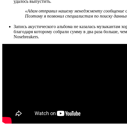
удалось выпустить.
«Адам отправил нашему менеджменту сообщение о 
Поэтому я позвонил специалистам по поиску данных
Запись акустического альбома не казалась музыкантам хо
благодаря которому собрали сумму в два раза больше, че
Nosebreakers.