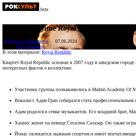
beta
Факты о группе Royal Republic и её уч
Анастасия Шаталина
07.06.2024
810
Фото:
Jens Nordstrom
В этом материале:
Royal Republic
Квартет Royal Republic основан в 2007 году в шведском гор
интересных фактов о коллективе.
Участники группы познакомились в Malmö Academy Of Mu
Вокалист Адам Гран собирался стать профессиональным 
Адам родился в семье музыкантов. Его младший брат, Мак
Ханнес женат на певице Сесилии Салазар. Он также играе
Йонас увлекается лыжным спортом и имеет впечатляющее