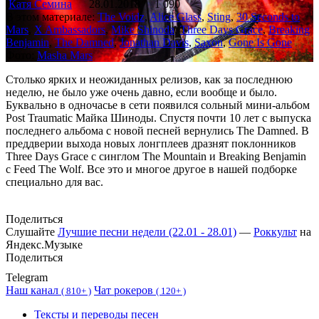
Катя Семина
28.01.2018
1 090
В этом материале:
The Voidz
,
Alice Glass
,
Sting
,
30 Seconds to
Mars
,
X Ambassadors
,
Mike Shinoda
,
Three Days Grace
,
Breaking
Benjamin
,
The Damned
,
Jonathan Davis
,
Saxon
,
Gone Is Gone
Фото:
Masha Mars
Столько ярких и неожиданных релизов, как за последнюю
неделю, не было уже очень давно, если вообще и было.
Буквально в одночасье в сети появился сольный мини-альбом
Post Traumatic Майка Шиноды. Спустя почти 10 лет с выпуска
последнего альбома с новой песней вернулись The Damned. В
преддверии выхода новых лонгплеев дразнят поклонников
Three Days Grace с синглом The Mountain и Breaking Benjamin
с Feed The Wolf. Все это и многое другое в нашей подборке
специально для вас.
Поделиться
Слушайте
Лучшие песни недели (22.01 - 28.01)
—
Роккульт
на
Яндекс.Музыке
Поделиться
Telegram
Наш канал
Чат рокеров
(
810+ )
(
120+ )
Тексты и переводы песен