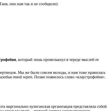
аня, они нам так и не сообщили):
трофобия
, который лишь промелькнул в череде мыслей ее
 мертвецов. Мы же были совсем молоды, и нам тоже нравилась
разобью твой череп
. Позже появилось слово «клаустрофобия».
 эта маргинально-хулиганская организация представляла собой
а крест квадрат) – древний символ саморазрушения,