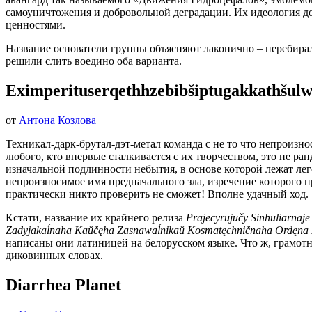
самоуничтожения и добровольной деградации. Их идеология до
ценностями.
Название основатели группы объясняют лаконично – перебира
решили слить воедино оба варианта.
Eximperituserqethhzebibšiptugakkathšul
от
Антона Козлова
Техникал-дарк-брутал-дэт-метал команда с не то что непроиз
любого, кто впервые сталкивается с их творчеством, это не р
изначальной подлинности небытия, в основе которой лежат ле
непроизносимое имя предначального зла, изречение которого п
практически никто проверить не сможет! Вполне удачный ход.
Кстати, название их крайнего релиза
Prajecyrujučy Sinhuliarnaj
Zadyjakaĺnaha Kaŭčęha Zasnawaĺnikaŭ Kosmatęchničnaha Ordęna 
написаны они латиницей на белорусском языке. Что ж, грамотн
диковинных словах.
Diarrhea Planet