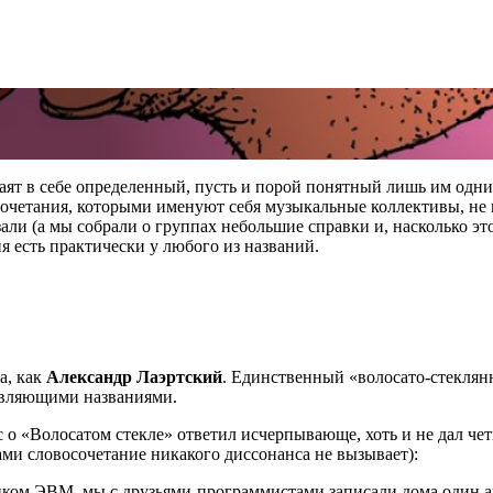
таят в себе определенный, пусть и порой понятный лишь им одн
восочетания, которыми именуют себя музыкальные коллективы, н
зали (а мы собрали о группах небольшие справки и, насколько э
я есть практически у любого из названий.
а, как
Александр Лаэртский
. Единственный «волосато-стекля
новляющими названиями.
о «Волосатом стекле» ответил исчерпывающе, хоть и не дал чет
ми словосочетание никакого диссонанса не вызывает):
дчиком ЭВМ, мы с друзьями-программистами записали дома один 