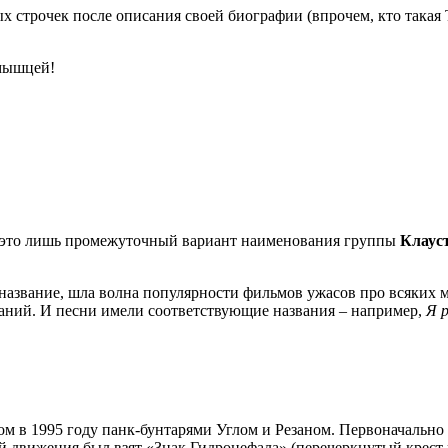
строчек после описания своей биографии (впрочем, кто такая Т
 мышцей!
ы, это лишь промежуточный вариант наименования группы
Клаус
е название, шла волна популярности фильмов ужасов про всяких
ваний. И песни имели соответствующие названия – например,
Я 
ком в 1995 году панк-бунтарями Углом и Резаном. Первоначально
 движения был взят «Знак Гидроцефала» (перечеркнутый крест н