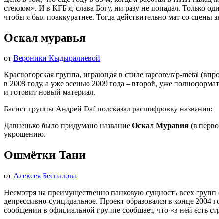
стеклом». И в КГБ я, слава Богу, ни разу не попадал. Только од
чтобы я был поаккуратнее. Тогда действительно мат со сцены з
Оскал муравья
от
Вероники Кыдыралиевой
Кpacнoгopcкaя гpyппa, игpaющaя в cтилe rapcore/rap-metal (в
в 2008 гoду, а уже осенью 2009 года – второй, уже полноформ
и готовит новый материал.
Басист группы Андрей Daf подсказал расшифровку названия:
Давненько было придумано название
Оскал Муравия
(в перво
укрощению.
Ошмётки Тани
от
Алексея Беспалова
Несмотря на преимущественно панковую сущность всех групп 
депрессивно-суицидальное. Проект образовался в конце 2004 г
сообщении в официальной группе сообщает, что «в ней есть стр