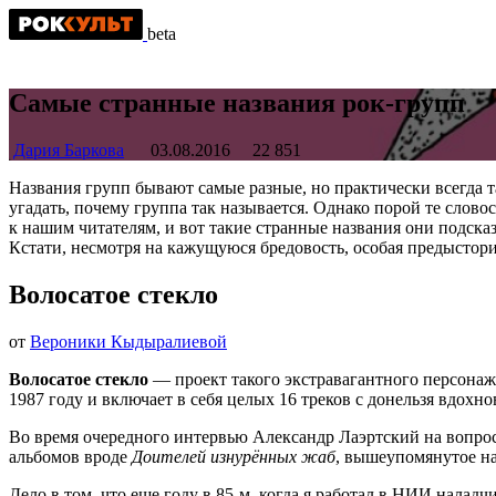
beta
Самые странные названия рок-групп
Дария Баркова
03.08.2016
22 851
Названия групп бывают самые разные, но практически всегда 
угадать, почему группа так называется. Однако порой те сло
к нашим читателям, и вот такие странные названия они подска
Кстати, несмотря на кажущуюся бредовость, особая предыстори
Волосатое стекло
от
Вероники Кыдыралиевой
Волосатое стекло
— проект такого экстравагантного персонаж
1987 году и включает в себя целых 16 треков с донельзя вдох
Во время очередного интервью Александр Лаэртский на вопрос 
альбомов вроде
Доителей изнурённых жаб
, вышеупомянутое на
Дело в том, что еще году в 85-м, когда я работал в НИИ нала