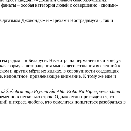
е фанаты – особая категория людей с совершенно «своими»
«Оргазмом Джоконды» и «Грехами Нострадамуса», так и
всем рядом – в Беларуси. Несмотря на перманентный конфуз
еская формула возвращения мыслящего сознания вселенной к
ском и других мёртвых языках, в совокупности создающих
ое, непонятное, привлекающее внимание. К тому же еще и
roź Šaścihrannuju Pryzmu Sîn-Ahhī-Erība Na Hipierpawierchniu
еменно в несколько строк. Однако если приглядеться, то
ий интереса любого, кто осмелится попытаться разобраться в