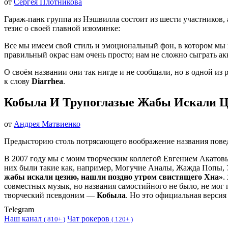
от
Сергея Плотникова
Гараж-панк группа из Нэшвилла состоит из шести участников,
тезис о своей главной изюминке:
Все мы имеем свой стиль и эмоциональный фон, в котором мы н
правильный окрас нам очень просто; нам не сложно сыграть ак
О своём названии они так нигде и не сообщали, но в одной из 
к слову
Diarrhea
.
Кобыла И Трупоглазые Жабы Искали Ц
от
Андрея Матвиенко
Предысторию столь потрясающего воображение названия поведа
В 2007 году мы с моим творческим коллегой Евгением Акато
них были такие как, например, Могучие Аналы, Жажда Попы, У
жабы искали цезию, нашли поздно утром свистящего Хна»
.
совместных музык, но названия самостийного не было, не мог п
творческий псевдоним —
Кобыла
. Но это официальная версия
Telegram
Наш канал
Чат рокеров
(
810+ )
(
120+ )