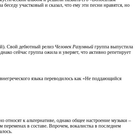
на беседу участковый и сказал, что ему эти песни нравятся, но
вой). Свой дебютный релиз
Чeлoвeк Paзyмный
группа выпустила
однако сейчас группа ожила и уверяет, что активно репетирует
древнегреческого языка переводилось как «Не поддающийся
о относят к альтернативе, однако общее настроение музыки –
м переменах в составе. Впрочем, вокалистка в последнем
алось.