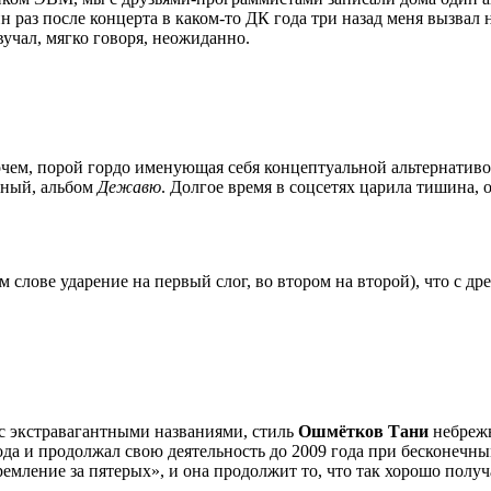
ин раз после концерта в каком-то ДК года три назад меня вызвал 
вучал, мягко говоря, неожиданно.
прочем, порой гордо именующая себя концептуальной альтернати
атный, альбом
Дежавю
. Долгое время в соцсетях царила тишина, 
м слове ударение на первый слог, во втором на второй), что с 
с экстравагантными названиями, стиль
Ошмётков Тани
небрежн
ода и продолжал свою деятельность до 2009 года при бесконечны
емление за пятерых», и она продолжит то, что так хорошо получ