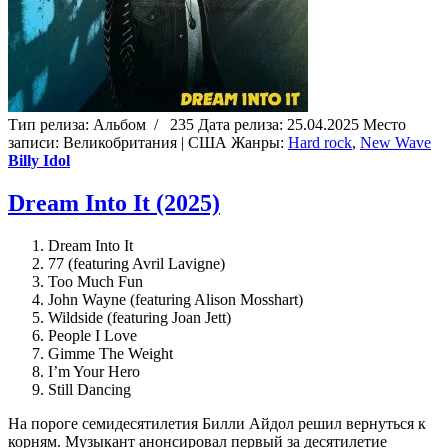
Тип релиза:
Альбом
/
235
Дата релиза:
25.04.2025
Место
записи:
Великобритания | США
Жанры:
Hard rock
,
New Wave
Billy Idol
Dream Into It (2025)
Dream Into It
77 (featuring Avril Lavigne)
Too Much Fun
John Wayne (featuring Alison Mosshart)
Wildside (featuring Joan Jett)
People I Love
Gimme The Weight
I’m Your Hero
Still Dancing
На пороге семидесятилетия Билли Айдол решил вернуться к
корням. Музыкант анонсировал первый за десятилетие