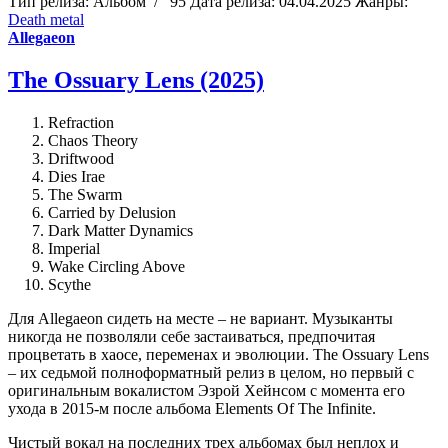
Тип релиза:
Альбом
/
95
Дата релиза:
04.04.2025
Жанры:
Death metal
Allegaeon
The Ossuary Lens (2025)
Refraction
Chaos Theory
Driftwood
Dies Irae
The Swarm
Carried by Delusion
Dark Matter Dynamics
Imperial
Wake Circling Above
Scythe
Для Allegaeon сидеть на месте – не вариант. Музыканты
никогда не позволяли себе застаиваться, предпочитая
процветать в хаосе, переменах и эволюции. The Ossuary Lens
– их седьмой полноформатный релиз в целом, но первый с
оригинальным вокалистом Эзрой Хейнсом с момента его
ухода в 2015-м после альбома Elements Of The Infinite.
Чистый вокал на последних трех альбомах был неплох и