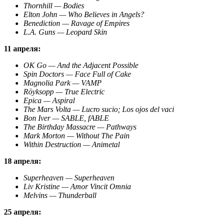
Thornhill — Bodies
Elton John — Who Believes in Angels?
Benediction — Ravage of Empires
L.A. Guns — Leopard Skin
11 апреля:
OK Go — And the Adjacent Possible
Spin Doctors — Face Full of Cake
Magnolia Park — VAMP
Röyksopp — True Electric
Epica — Aspiral
The Mars Volta — Lucro sucio; Los ojos del vaci
Bon Iver — SABLE, fABLE
The Birthday Massacre — Pathways
Mark Morton — Without The Pain
Within Destruction — Animetal
18 апреля:
Superheaven — Superheaven
Liv Kristine — Amor Vincit Omnia
Melvins — Thunderball
25 апреля: