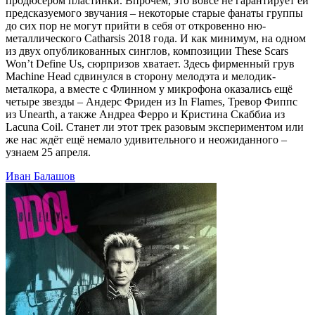
продюсером пластинки. Впрочем, это вовсе не гарантирует ей
предсказуемого звучания – некоторые старые фанаты группы
до сих пор не могут прийти в себя от откровенно ню-
металлического Catharsis 2018 года. И как минимум, на одном
из двух опубликованных синглов, композиции These Scars
Won’t Define Us, сюрпризов хватает. Здесь фирменный грув
Machine Head сдвинулся в сторону мелодэта и мелодик-
металкора, а вместе с Флинном у микрофона оказались ещё
четыре звезды – Андерс Фриден из In Flames, Тревор Фиппс
из Unearth, а также Андреа Ферро и Кристина Скаббиа из
Lacuna Coil. Станет ли этот трек разовым экспериментом или
же нас ждёт ещё немало удивительного и неожиданного –
узнаем 25 апреля.
Иван Балашов