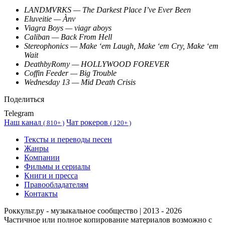
LANDMVRKS — The Darkest Place I’ve Ever Been
Eluveitie — Ànv
Viagra Boys — viagr aboys
Caliban — Back From Hell
Stereophonics — Make ‘em Laugh, Make ‘em Cry, Make ‘em
Wait
DeathbyRomy — HOLLYWOOD FOREVER
Coffin Feeder — Big Trouble
Wednesday 13 — Mid Death Crisis
Поделиться
Telegram
Наш канал
Чат рокеров
(
810+ )
(
120+ )
Тексты и переводы песен
Жанры
Компании
Фильмы и сериалы
Книги и пресса
Правообладателям
Контакты
Роккульт.ру - музыкальное сообщество | 2013 - 2026
Частичное или полное копирование материалов возможно с