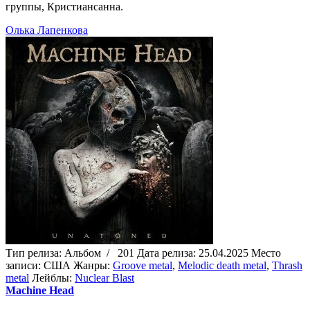
группы, Кристиансанна.
Олька Лапенкова
Тип релиза:
Альбом
/
201
Дата релиза:
25.04.2025
Место
записи:
CША
Жанры:
Groove metal
,
Melodic death metal
,
Thrash
metal
Лейблы:
Nuclear Blast
Machine Head