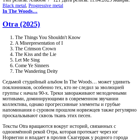
Black metal
,
Progressive metal
In The Woods…
Otra (2025)
The Things You Shouldn't Know
A Misrepresentation of I
The Crimson Crown
The Kiss and the Lie
Let Me Sing
Come Ye Sinners
The Wandering Deity
Седьмой студийный альбом In The Woods… может удивить
поклонников, особенно тех, кто не следил за эволюцией
группы с начала 90-х. Треки завораживают мелодичными
мотивами, доминирующими в современном звучании
коллектива, однако прогрессивные элементы и грубые
напоминания о суровом прошлом норвежцев также регулярно
проскальзывают сквозь ткань этих песен.
Тексты Otra вращаются вокруг историй, связанных с
одноимённой рекой Отра, которая протекает через юг
Норвегии и впадает в пролив Скагеррак у родного города