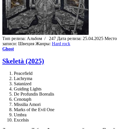
Тип релиза:
Альбом
/
247
Дата релиза:
25.04.2025
Место
записи:
Швеция
Жанры:
Hard rock
Ghost
Skeletà (2025)
Peacefield
Lachryma
Satanized
Guiding Lights
De Profundis Borealis
Cenotaph
Missilia Amori
Marks of the Evil One
Umbra
Excelsis