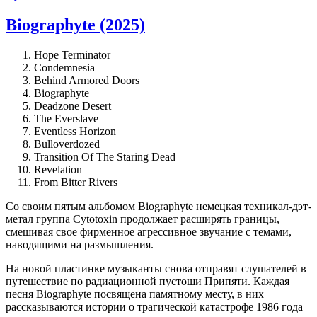
Biographyte (2025)
Hope Terminator
Condemnesia
Behind Armored Doors
Biographyte
Deadzone Desert
The Everslave
Eventless Horizon
Bulloverdozed
Transition Of The Staring Dead
Revelation
From Bitter Rivers
Со своим пятым альбомом Biographyte немецкая техникал-дэт-
метал группа Cytotoxin продолжает расширять границы,
смешивая свое фирменное агрессивное звучание с темами,
наводящими на размышления.
На новой пластинке музыканты снова отправят слушателей в
путешествие по радиационной пустоши Припяти. Каждая
песня Biographyte посвящена памятному месту, в них
рассказываются истории о трагической катастрофе 1986 года