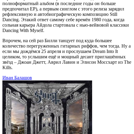
полноформатный альбом (в последние годы он больше
предпочитал EP), а первым синглом с этого релиза зарядил
рефлексивную и автобиографическую композицию Still
Dancing. Этакий ответ самому себе времён 1980 года, когда
сольная карьера Айдола стартовала с нью-вейвовой классики
Dancing With Myself.
Впрочем, на сей раз Билли танцует под куда большее
количество перегруженных гитарных риффов, чем тогда. Ну а
если мы дождёмся 25 апреля и прослушаем Dream Into It
целиком, то услышим ещё и мощный десант приглашённых
звёзд – Джоан Джетт, Аврил Лавин и Элисон Моссхарт из The
Kills.
Иван Балашов