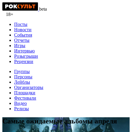
beta
18+
Посты
Новости
События
Отчеты
Игры
Интервью
Розыгрыши
Рецензии
Группы
Персоны
Лейблы
Организаторы
Площадки
Фестивали
Видео
Релизы
Самые ожидаемые альбомы апреля