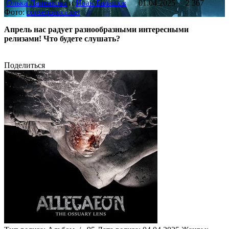
Олька Лапенкова
и
Иван Балашов
01.04.2025
2 367
Фото:
consequence.net
Апрель нас радует разнообразными интересными
релизами! Что будете слушать?
Поделиться