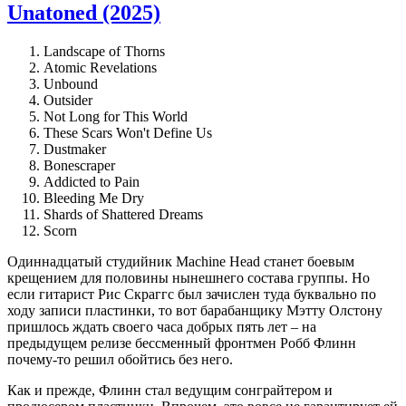
Unatoned (2025)
Landscape of Thorns
Atomic Revelations
Unbound
Outsider
Not Long for This World
These Scars Won't Define Us
Dustmaker
Bonescraper
Addicted to Pain
Bleeding Me Dry
Shards of Shattered Dreams
Scorn
Одиннадцатый студийник Machine Head станет боевым
крещением для половины нынешнего состава группы. Но
если гитарист Рис Скраггс был зачислен туда буквально по
ходу записи пластинки, то вот барабанщику Мэтту Олстону
пришлось ждать своего часа добрых пять лет – на
предыдущем релизе бессменный фронтмен Робб Флинн
почему-то решил обойтись без него.
Как и прежде, Флинн стал ведущим сонграйтером и