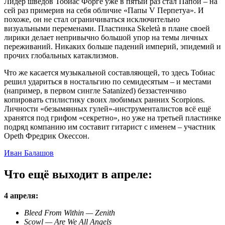
Лидер шведов Тобиас Форге уже в пятый раз стал Папой – на
сей раз примерив на себя обличие «Папы V Перпетуа». И
похоже, он не стал ограничиваться исключительно
визуальными переменами. Пластинка Skeletà в плане своей
лирики делает непривычно большой упор на темы личных
переживаний. Никаких больше падений империй, эпидемий и
прочих глобальных катаклизмов.
Что же касается музыкальной составляющей, то здесь Тобиас
решил удариться в ностальгию по семидесятым – и местами
(например, в первом сингле Satanized) беззастенчиво
копировать стилистику своих любимых ранних Scorpions.
Личности «безымянных гулей»-инструменталистов всё ещё
хранятся под грифом «секретно», но уже на третьей пластинке
подряд компанию им составит гитарист с именем – участник
Opeth Фредрик Окессон.
Иван Балашов
Что ещё выходит в апреле:
4 апреля:
Bleed From Within — Zenith
Scowl — Are We All Angels