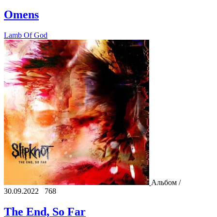
Omens
Lamb Of God
Альбом /
30.09.2022
768
The End, So Far