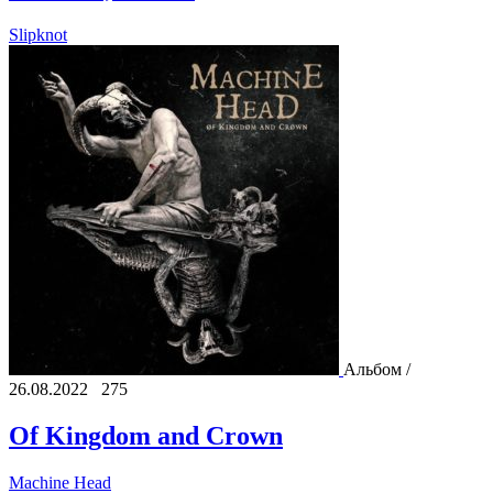
Slipknot
Альбом /
26.08.2022
275
Of Kingdom and Crown
Machine Head