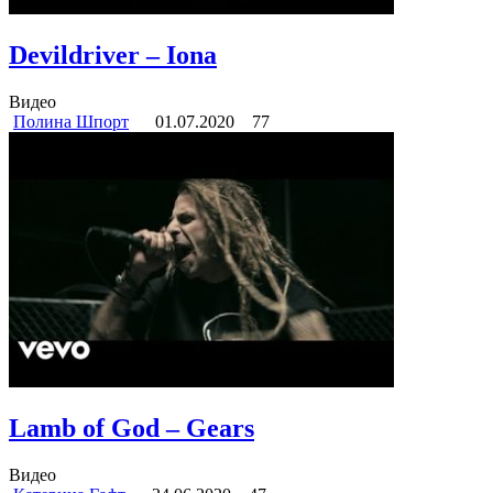
Devildriver – Iona
Видео
Полина Шпорт
01.07.2020
77
Lamb of God – Gears
Видео