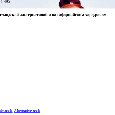
1 495
тландской альтернативой и калифорнийским хард-роком
ic-rock
,
Alternative rock