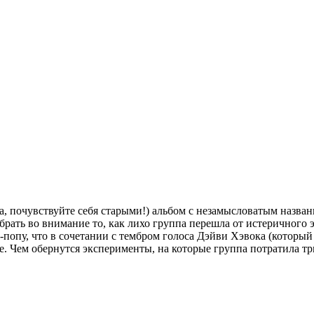
, почувствуйте себя старыми!) альбом с незамысловатым назван
 брать во внимание то, как лихо группа перешла от истеричного
попу, что в сочетании с тембром голоса Дэйви Хэвока (который м
. Чем обернутся эксперименты, на которые группа потратила три