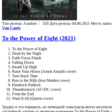
Тип релиза:
Альбом
/
520
Дата релиза:
04.06.2021
Место запи
Van Canto
To the Power of Eight (2021)
To the Power of Eight
Dead by the Night
Faith Focus Finish
Falling Down
Heads Up High
Raise Your Horns (Amon Amarth cover)
Turn Back Time
Run to the Hills (Iron Maiden cover)
Hardrock Padlock
Thunderstruck (AC/DC cover)
From the End
Want It All (Queen cover)
Трудно в это поверить, но немецкий хэви/пауэр-метал коллекти
студийный альбом со звучным названием To the Power of Eight.