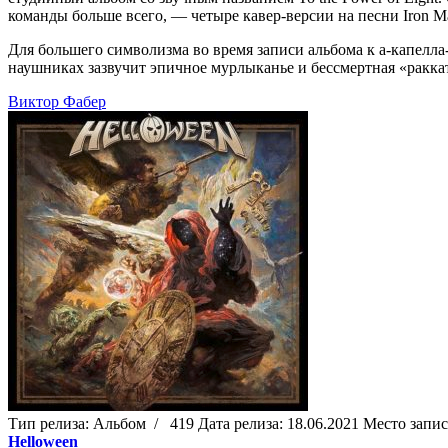
команды больше всего, — четыре кавер-версии на песни Iron M
Для большего символизма во время записи альбома к а-капелл
наушниках зазвучит эпичное мурлыканье и бессмертная «ракка
Виктор Фабер
Тип релиза:
Альбом
/
419
Дата релиза:
18.06.2021
Место запи
Helloween