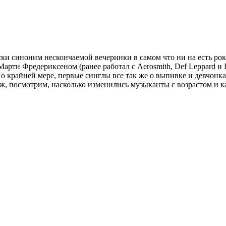
ки синоним нескончаемой вечеринки в самом что ни на есть рок
арти Фредериксеном (ранее работал с Aerosmith, Def Leppard и 
о крайней мере, первые синглы все так же о выпивке и девчонка
 ж, посмотрим, насколько изменились музыканты с возрастом и к