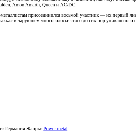
aiden, Amon Amarth, Queen и AC/DC.
а-металлистам присоединился восьмой участник — их первый ли
такка» в чарующем многоголосье этого до сих пор уникального п
си:
Германия
Жанры:
Power metal