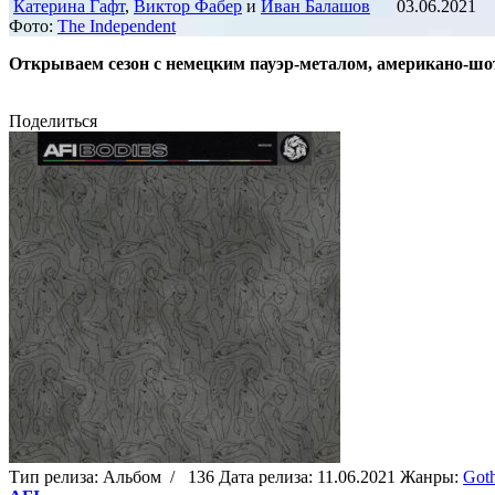
Катерина Гафт
,
Виктор Фабер
и
Иван Балашов
03.06.2021
Фото:
The Independent
Открываем сезон с немецким пауэр-металом, американо-шо
Поделиться
Тип релиза:
Альбом
/
136
Дата релиза:
11.06.2021
Жанры:
Goth