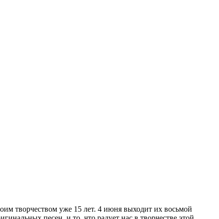
воим творчеством уже 15 лет. 4 июня выходит их восьмой
гинальных песен, и то, что радует нас в творчестве этой