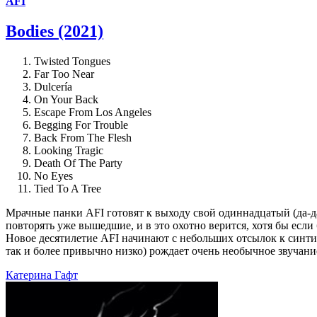
AFI
Bodies (2021)
Twisted Tongues
Far Too Near
Dulcería
On Your Back
Escape From Los Angeles
Begging For Trouble
Back From The Flesh
Looking Tragic
Death Of The Party
No Eyes
Tied To A Tree
Мрачные панки AFI готовят к выходу свой одиннадцатый (да-да
повторять уже вышедшие, и в это охотно верится, хотя бы если
Новое десятилетие AFI начинают с небольших отсылок к синти-
так и более привычно низко) рождает очень необычное звучание
Катерина Гафт