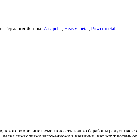
си:
Германия
Жанры:
A capella
,
Heavy metal
,
Power metal
в, в котором из инструментов есть только барабаны радует нас с
 Следуя символизму заложенному в названии, нас ждут восемь ори