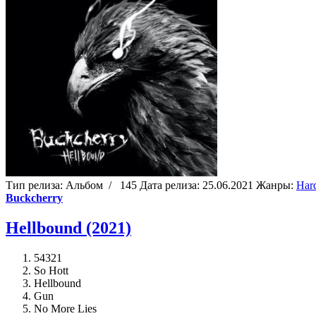
Тип релиза:
Альбом
/
145
Дата релиза:
25.06.2021
Жанры:
Har
Buckcherry
Hellbound (2021)
54321
So Hott
Hellbound
Gun
No More Lies