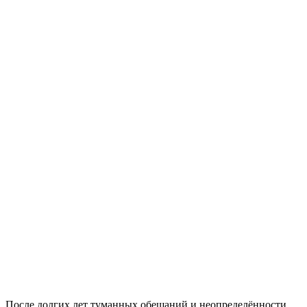
После долгих лет туманных обещаний и неопределённости