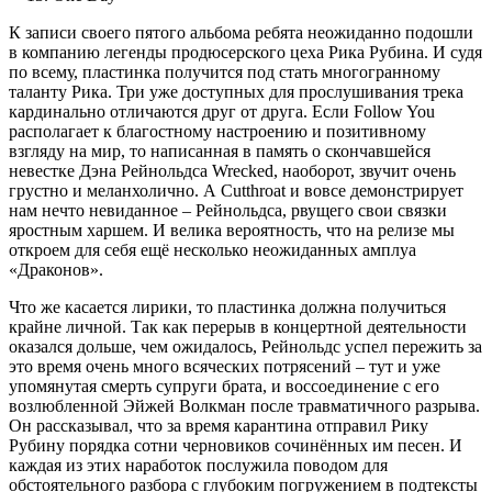
К записи своего пятого альбома ребята неожиданно подошли
в компанию легенды продюсерского цеха Рика Рубина. И судя
по всему, пластинка получится под стать многогранному
таланту Рика. Три уже доступных для прослушивания трека
кардинально отличаются друг от друга. Если Follow You
располагает к благостному настроению и позитивному
взгляду на мир, то написанная в память о скончавшейся
невестке Дэна Рейнольдса Wrecked, наоборот, звучит очень
грустно и меланхолично. А Cutthroat и вовсе демонстрирует
нам нечто невиданное – Рейнольдса, рвущего свои связки
яростным харшем. И велика вероятность, что на релизе мы
откроем для себя ещё несколько неожиданных амплуа
«Драконов».
Что же касается лирики, то пластинка должна получиться
крайне личной. Так как перерыв в концертной деятельности
оказался дольше, чем ожидалось, Рейнольдс успел пережить за
это время очень много всяческих потрясений – тут и уже
упомянутая смерть супруги брата, и воссоединение с его
возлюбленной Эйжей Волкман после травматичного разрыва.
Он рассказывал, что за время карантина отправил Рику
Рубину порядка сотни черновиков сочинённых им песен. И
каждая из этих наработок послужила поводом для
обстоятельного разбора с глубоким погружением в подтексты