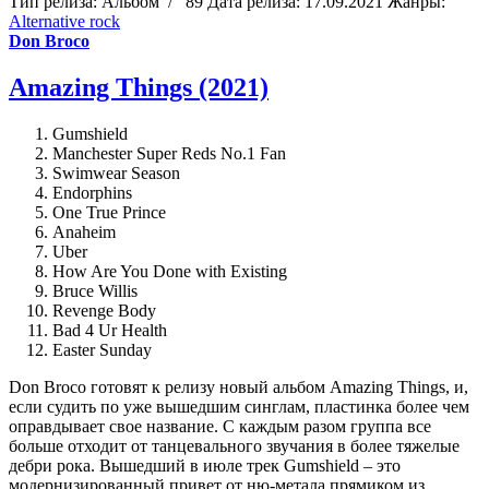
Тип релиза:
Альбом
/
89
Дата релиза:
17.09.2021
Жанры:
Alternative rock
Don Broco
Amazing Things (2021)
Gumshield
Manchester Super Reds No.1 Fan
Swimwear Season
Endorphins
One True Prince
Anaheim
Uber
How Are You Done with Existing
Bruce Willis
Revenge Body
Bad 4 Ur Health
Easter Sunday
Don Broco готовят к релизу новый альбом Amazing Things, и,
если судить по уже вышедшим синглам, пластинка более чем
оправдывает свое название. С каждым разом группа все
больше отходит от танцевального звучания в более тяжелые
дебри рока. Вышедший в июле трек Gumshield – это
модернизированный привет от ню-метала прямиком из