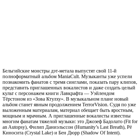
Бельгийские монстры дэт-метала выпустят свой 11-й
полноформатный альбом ManiaCult. Музыканты уже успели
познакомить фанатов с тремя синглами, показать пару клипов,
представить приглашенных вокалистов и даже создать целый
культ с персонажем книги Лавкрафта — Уэйлендом
Тёрстоном из «Зова Ктулху». В музыкальном плане новый
альбом станет явным продолжением TerrorVision. Судя по уже
выложенным материалам, материал обещает быть яростным,
мощным и мрачным. А приглашенные вокалисты известны
многим фанатам тяжелой музыки: это Джозеф Бадолато (Fit for
an Autopsy), Филип Даниэльссон (Humanity’s Last Breath), Рё
Киносита (Crystal Lake) и Бен Дюрр (Shadow Of Intent).