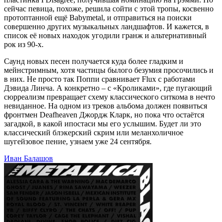
сейчас певица, похоже, решила сойти с этой тропы, косвенно
протоптанной ещё Babymetal, и отправиться на поиски
совершенно других музыкальных ландшафтов. И кажется, в
список её новых находок угодили гранж и альтернативный
рок из 90-х.
Саунд новых песен получается куда более гладким и
мейнстримным, хотя частицы былого безумия просочились и
в них. Не просто так Поппи сравнивает Flux с работами
Дэвида Линча. А конкретно – с «Кроликами», где пугающий
сюрреализм превращает схему классического ситкома в нечто
невиданное. На одном из треков альбома должен появиться
фронтмен Deafheaven Джордж Кларк, но пока что остаётся
загадкой, в какой ипостаси мы его услышим. Будет ли это
классический блэкерский скрим или меланхоличное
шугейзовое пение, узнаем уже 24 сентября.
Иван Балашов