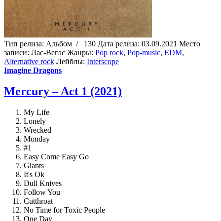
Тип релиза:
Альбом
/
130
Дата релиза:
03.09.2021
Место
записи:
Лас-Вегас
Жанры:
Pop rock
,
Pop-music
,
EDM
,
Alternative rock
Лейблы:
Interscope
Imagine Dragons
Mercury – Act 1 (2021)
My Life
Lonely
Wrecked
Monday
#1
Easy Come Easy Go
Giants
It's Ok
Dull Knives
Follow You
Cutthroat
No Time for Toxic People
One Day