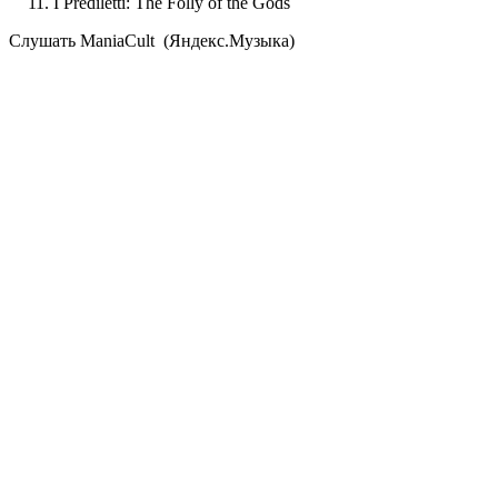
I Prediletti: The Folly of the Gods
Cлушать ManiaCult (Яндекс.Музыка)