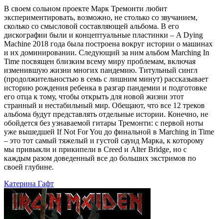
В своем сольном проекте Марк Тремонти любит
экспериментировать, возможно, не столько со звучанием,
сколько со смысловой составляющей альбома. В его
дискографии были и концептуальные пластинки – A Dying
Machine 2018 года была построена вокруг истории о машинах
и их доминировании. Следующий за ним альбом Marching In
Time посвящен близким всему миру проблемам, включая
изменившую жизни многих пандемию. Титульный сингл
(продолжительностью в семь с лишним минут) рассказывает
историю рождения ребенка в разгар пандемии и подготовке
его отца к тому, чтобы открыть для новой жизни этот
странный и нестабильный мир. Обещают, что все 12 треков
альбома будут представлять отдельные истории. Конечно, не
обойдется без узнаваемой гитары Тремонти: с первой ноты
уже вышедшей If Not For You до финальной в Marching in Time
– это тот самый тяжелый и густой саунд Марка, к которому
мы привыкли и прикипели в Creed и Alter Bridge, но с
каждым разом доведенный все до больших экстримов по
своей глубине.
Катерина Гафт