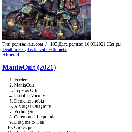
Тип релиза:
Альбом
/
185
Дата релиза:
10.09.2021
Жанры:
Death metal
,
Technical death metal
Aborted
ManiaCult (2021)
Verderf
ManiaCult
Impetus Odi
Portal to Vacuity
Dementophobia
A Vulgar Quagmire
Verbolgen
Ceremonial Ineptitude
Drag me to Hell
Grotesque