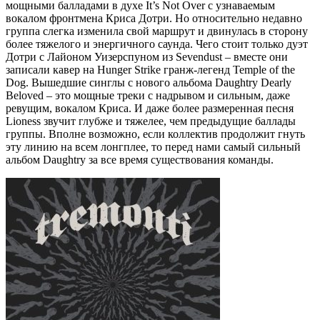
мощными балладами в духе It’s Not Over с узнаваемым
вокалом фронтмена Криса Дотри. Но относительно недавно
группа слегка изменила свой маршрут и двинулась в сторону
более тяжелого и энергичного саунда. Чего стоит только дуэт
Дотри с Лайоном Уизерспуном из Sevendust – вместе они
записали кавер на Hunger Strike гранж-легенд Temple of the
Dog. Вышедшие синглы с нового альбома Daughtry Dearly
Beloved – это мощные треки с надрывом и сильным, даже
ревущим, вокалом Криса. И даже более размеренная песня
Lioness звучит глубже и тяжелее, чем предыдущие баллады
группы. Вполне возможно, если коллектив продолжит гнуть
эту линию на всем лонгплее, то перед нами самый сильный
альбом Daughtry за все время существования команды.