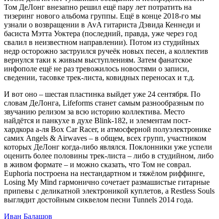
Том ДеЛонг внезапно решил ещё пару лет потратить на
тизеринг нового альбома группы. Ещё в конце 2018-го мы
узнали о возвращении в AvA гитариста Дэвида Кеннеди и
басиста Мэтта Уоктера (последний, правда, уже через год
свалил в неизвестном направлении). Потом из студийных
недр осторожно заструился ручеёк новых песен, а коллектив
вернулся таки к живым выступлениям. Затем фанатское
инфополе ещё не раз тревожилось новостями о записи,
сведении, тасовке трек-листа, ковидных переносах и т.д.
И вот оно – шестая пластинка выйдет уже 24 сентября. По
словам ДеЛонга, Lifeforms станет самым разнообразным по
звучанию релизом за всю историю коллектива. Место
найдётся и панкухе в духе Blink-182, и элементам пост-
хардкора а-ля Box Car Racer, и атмосферной полуэлектронике
самих Angels & Airwaves – в общем, всех групп, участником
которых ДеЛонг когда-либо являлся. Поклонники уже успели
оценить более половины трек-листа – либо в студийном, либо
в живом формате – и можно сказать, что Том не соврал.
Euphoria построена на нестандартном и тяжёлом риффинге,
Losing My Mind гармонично сочетает размашистые гитарные
припевы с деликатной электроникой куплетов, а Restless Souls
выглядит достойным сиквелом песни Tunnels 2014 года.
Иван Балашов