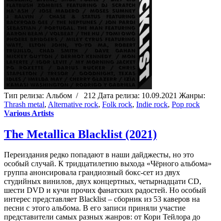
Тип релиза:
Альбом
/
212
Дата релиза:
10.09.2021
Жанры:
Thrash metal
,
Alternative rock
,
Folk rock
,
Indie rock
,
Pop rock
Various Artists
The Metallica Blacklist (2021)
Переиздания редко попадают в наши дайджесты, но это
особый случай. К тридцатилетию выхода «Чёрного альбома»
группа анонсировала грандиозный бокс-сет из двух
студийных винилов, двух концертных, четырнадцати CD,
шести DVD и кучи прочих фанатских радостей. Но особый
интерес представляет Blacklist – сборник из 53 каверов на
песни с этого альбома. В его записи приняли участие
представители самых разных жанров: от Кори Тейлора до