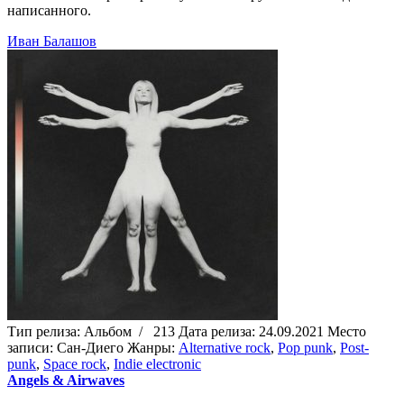
написанного.
Иван Балашов
Тип релиза:
Альбом
/
213
Дата релиза:
24.09.2021
Место
записи:
Сан-Диего
Жанры:
Alternative rock
,
Pop punk
,
Post-
punk
,
Space rock
,
Indie electronic
Angels & Airwaves