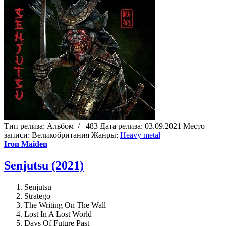
Тип релиза:
Альбом
/
483
Дата релиза:
03.09.2021
Место
записи:
Великобритания
Жанры:
Heavy metal
Iron Maiden
Senjutsu (2021)
Senjutsu
Stratego
The Writing On The Wall
Lost In A Lost World
Days Of Future Past