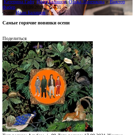
Катерина Гафт
,
Иван Балашов
,
Олька Лапенкова
и
Виктор
Фабер
03.09.2021
2 131
Фото:
Иван Балашов
Самые горячие новинки осени
Поделиться