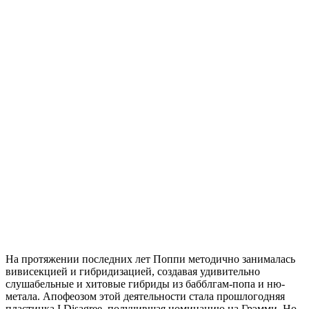
На протяжении последних лет Поппи методично занималась
вивисекцией и гибридизацией, создавая удивительно
слушабельные и хитовые гибриды из бабблгам-попа и ню-
метала. Апофеозом этой деятельности стала прошлогодняя
пластинка I Disagree, получившая номинацию на Грэмми. Но