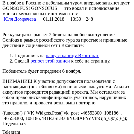
В ноябре в Россию с небольшим туром впервые заглянет дуэт
GONSOFUS! GONSOFUS — это вокал и использование
многих музыкальных инструментов:...
Юля Домрачева
01.11.2018
13:30
248
Роккульт разыгрывает 2 билета на любое выступление
Gonfous в рамках российского тура за простые и привычные
действия в социальной сети Вконтакте:
Подпишись на
нашу страницу Вконтакте
Сделай
репост этой записи
к себе на страницу.
Победитель будет определен 6 ноября.
ВНИМАНИЕ! К участию допускаются пользователи с
настоящими (не фейковыми) основными аккаунтами. Анализ
аккаунтов проводится редакцией проекта. Мы оставляем за
собой право дисквалифицировать участников, нарушивших
это правило, и провести розыгрыш повторно
(function() { VK.Widgets.Post("vk_post_-46553300_108186",
-46553300, 108186, 'B1R3SLBa-kY63IAFYdVtbGjh_Q0'); }());
Поделиться
Telegram