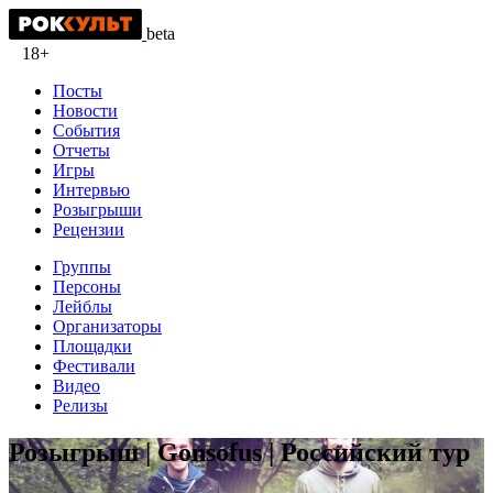
beta
18+
Посты
Новости
События
Отчеты
Игры
Интервью
Розыгрыши
Рецензии
Группы
Персоны
Лейблы
Организаторы
Площадки
Фестивали
Видео
Релизы
Розыгрыш | Gonsofus | Российский тур