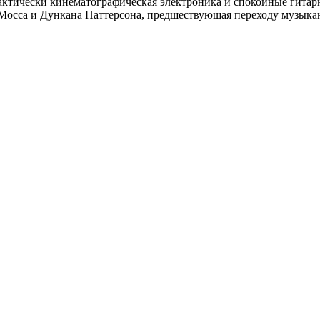
рактически кинематографическая электроника и спокойные гитарны
 Мосса и Дункана Паттерсона, предшествующая переходу музыка