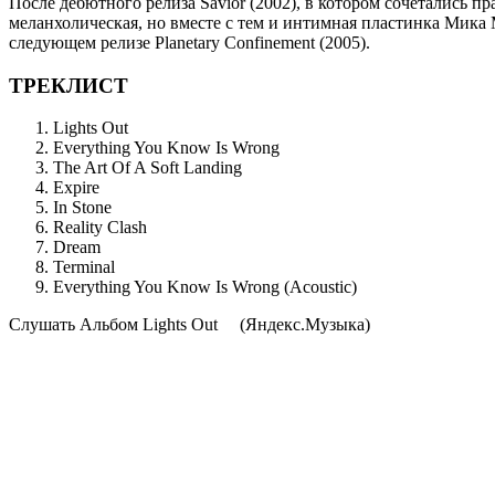
После дебютного релиза Savior (2002), в котором сочетались п
меланхолическая, но вместе с тем и интимная пластинка Мика
следующем релизе Planetary Confinement (2005).
ТРЕКЛИСТ
Lights Out
Everything You Know Is Wrong
The Art Of A Soft Landing
Expire
In Stone
Reality Clash
Dream
Terminal
Everything You Know Is Wrong (Acoustic)
Cлушать Альбом Lights Out
(Яндекс.Музыка)