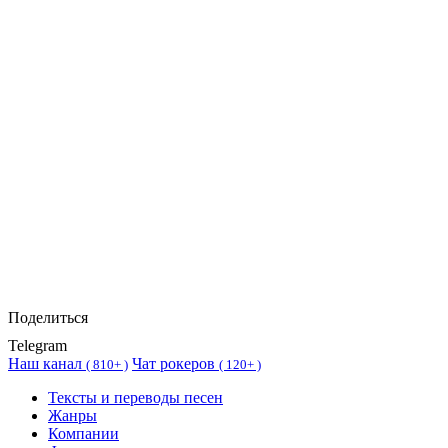
Поделиться
Telegram
Наш канал
Чат рокеров
(
810+ )
(
120+ )
Тексты и переводы песен
Жанры
Компании