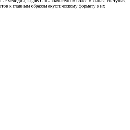
е мелодии, Lights Out - значительно более мрачная, гнетущая,
нтов к главным образом акустическому формату в их