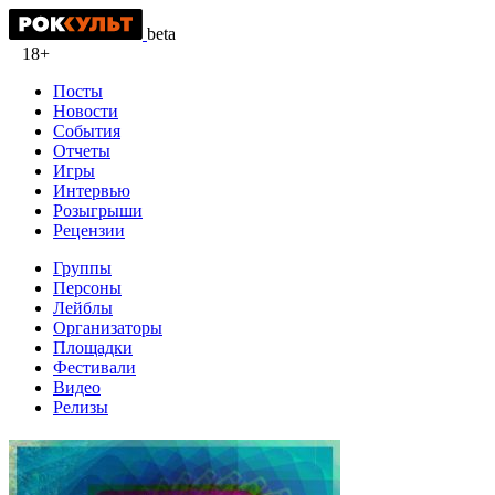
beta
18+
Посты
Новости
События
Отчеты
Игры
Интервью
Розыгрыши
Рецензии
Группы
Персоны
Лейблы
Организаторы
Площадки
Фестивали
Видео
Релизы