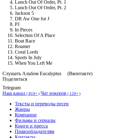
Lunch Out Of Order, Pt. 1
Lunch Out Of Order, Pt. 2
Jackson 5
DR Aw One for J
PJ
In Pieces
Selection Of A Place
Boat Race
Roamer
Coral Lords
Sports In July
When You Left Me
Cлушать Альбом Eucalyptus
(Вконтакте)
Поделиться
Telegram
Наш канал
Чат рокеров
(
810+ )
(
120+ )
Тексты и переводы песен
Жанры
Компании
Фильмы и сериалы
Книги и пресса
Правообладателям
Контакты