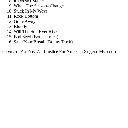
It Doesn't Matter
When The Seasons Change
Stuck In My Ways
Rock Bottom
Gone Away
Bloody
Will The Sun Ever Rise
Bad Seed (Bonus Track)
Save Your Breath (Bonus Track)
Cлушать Альбом And Justice For None
(Яндекс.Музыка)