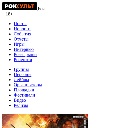
beta
18+
Посты
Новости
События
Отчеты
Игры
Интервью
Розыгрыши
Рецензии
Группы
Персоны
Лейблы
Организаторы
Площадки
Фестивали
Видео
Релизы