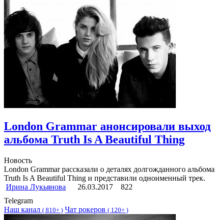
London Grammar анонсировали выход
альбома Truth Is A Beautiful Thing
Новость
London Grammar рассказали о деталях долгожданного альбома
Truth Is A Beautiful Thing и представили одноименный трек.
Ирина Лукьянова
26.03.2017
822
Telegram
Наш канал
Чат рокеров
(
810+ )
(
120+ )