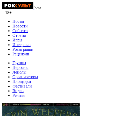
beta
18+
Посты
Новости
События
Отчеты
Игры
Интервью
Розыгрыши
Рецензии
Группы
Персоны
Лейблы
Организаторы
Площадки
Фестивали
Видео
Релизы