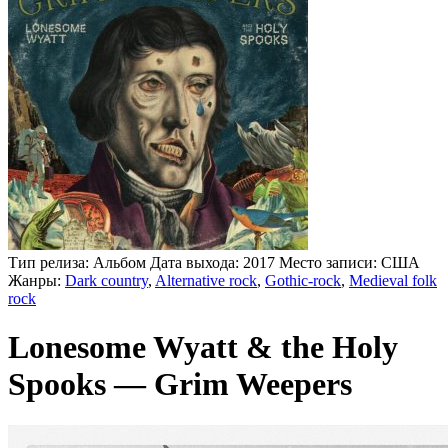
Тип релиза:
Альбом
Дата выхода:
2017
Место записи:
США
Жанры:
Dark country
,
Alternative rock
,
Gothic-rock
,
Medieval folk
rock
Lonesome Wyatt & the Holy
Spooks — Grim Weepers