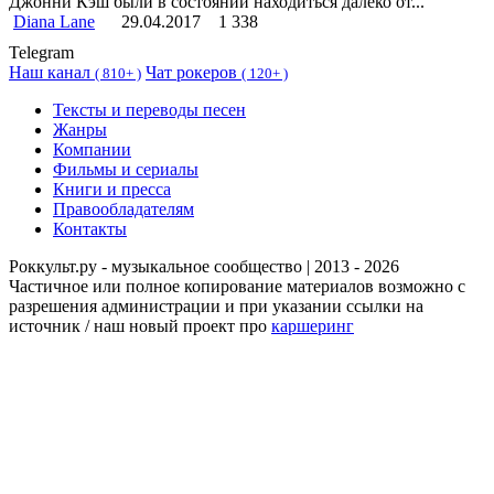
Джонни Кэш были в состоянии находиться далеко от...
Diana Lane
29.04.2017
1 338
Telegram
Наш канал
Чат рокеров
(
810+ )
(
120+ )
Тексты и переводы песен
Жанры
Компании
Фильмы и сериалы
Книги и пресса
Правообладателям
Контакты
Роккульт.ру - музыкальное сообщество | 2013 - 2026
Частичное или полное копирование материалов возможно с
разрешения администрации и при указании ссылки на
источник / наш новый проект про
каршеринг