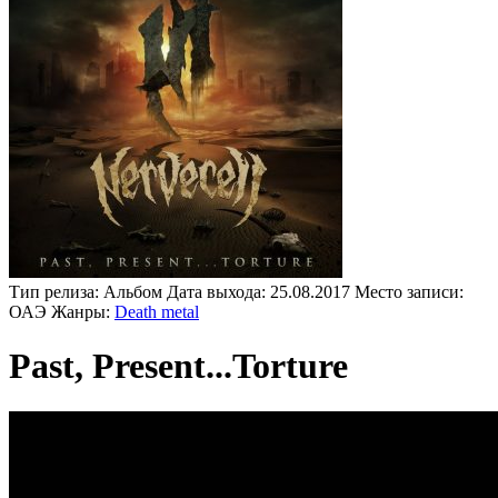
Тип релиза:
Альбом
Дата выхода:
25.08.2017
Место записи:
ОАЭ
Жанры:
Death metal
Past, Present...Torture