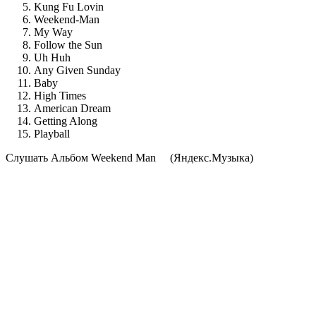
Kung Fu Lovin
Weekend-Man
My Way
Follow the Sun
Uh Huh
Any Given Sunday
Baby
High Times
American Dream
Getting Along
Playball
Cлушать Альбом Weekend Man
(Яндекс.Музыка)