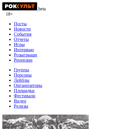
beta
18+
Посты
Новости
События
Отчеты
Игры
Интервью
Розыгрыши
Рецензии
Группы
Персоны
Лейблы
Организаторы
Площадки
Фестивали
Видео
Релизы