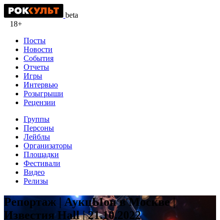
beta
18+
Посты
Новости
События
Отчеты
Игры
Интервью
Розыгрыши
Рецензии
Группы
Персоны
Лейблы
Организаторы
Площадки
Фестивали
Видео
Релизы
Репортаж | АукцЫон в Москве |
Известия Hall | 21.10.2022