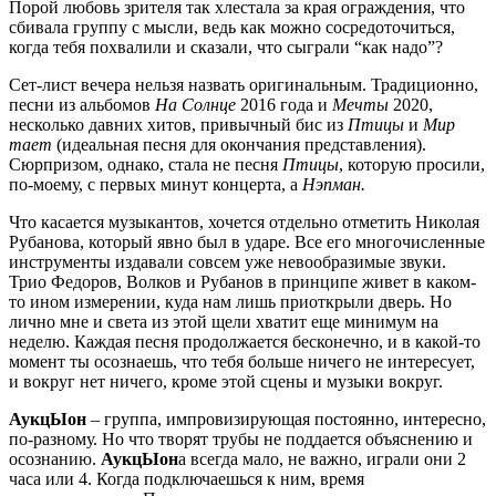
Порой любовь зрителя так хлестала за края ограждения, что
сбивала группу с мысли, ведь как можно сосредоточиться,
когда тебя похвалили и сказали, что сыграли “как надо”?
Сет-лист вечера нельзя назвать оригинальным. Традиционно,
песни из альбомов
На Солнце
2016 года и
Мечты
2020,
несколько давних хитов, привычный бис из
Птицы
и
Мир
тает
(идеальная песня для окончания представления).
Сюрпризом, однако, стала не песня
Птицы
, которую просили,
по-моему, с первых минут концерта, а
Нэпман.
Что касается музыкантов, хочется отдельно отметить Николая
Рубанова, который явно был в ударе. Все его многочисленные
инструменты издавали совсем уже невообразимые звуки.
Трио Федоров, Волков и Рубанов в принципе живет в каком-
то ином измерении, куда нам лишь приоткрыли дверь. Но
лично мне и света из этой щели хватит еще минимум на
неделю. Каждая песня продолжается бесконечно, и в какой-то
момент ты осознаешь, что тебя больше ничего не интересует,
и вокруг нет ничего, кроме этой сцены и музыки вокруг.
АукцЫон
– группа, импровизирующая постоянно, интересно,
по-разному. Но что творят трубы не поддается объяснению и
осознанию.
АукцЫон
а всегда мало, не важно, играли они 2
часа или 4. Когда подключаешься к ним, время