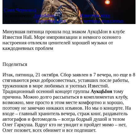
Соня Черновол
31.10.2022
200
Исполнители:
АукцЫон
Площадка:
Известия холл
Организаторы:
Известия холл
Фото:
Светлана Коваленко
Минувшая пятница прошла под знаком АукцЫон в клубе
Известия Hall. Море импровизации и немного осеннего
настроения отвлекли ценителей хорошей музыки от
каждодневных проблем
Поделиться
Итак, пятница, 21 октября. Сбор заявлен в 7 вечера, но еще в 8
стягиваются реки добросовестных, уставших после работы,
тружеников в море любимых и уютных Известий.
Традиционный осенний концерт группы
АукцЫон
тому
причина. Можно долго рассыпаться в комплиментах клубу,
возможно, мне просто в этом месте комфортно и хорошо,
поэтому не замечаю никаких изъянов. Но мы о концерте. На
входе – главный хранитель вечера, страж книг, раздаватель
автографов и фотомодель – всегда бодрый душой и телом
Олег Гаркуша. Вдруг кто не увидит и пройдет мимо – нет,
Олег позовет, всех обнимет и все подпишет.