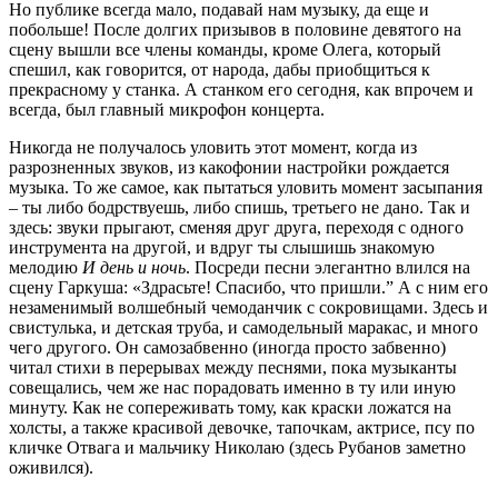
Но публике всегда мало, подавай нам музыку, да еще и
побольше! После долгих призывов в половине девятого на
сцену вышли все члены команды, кроме Олега, который
спешил, как говорится, от народа, дабы приобщиться к
прекрасному у станка. А станком его сегодня, как впрочем и
всегда, был главный микрофон концерта.
Никогда не получалось уловить этот момент, когда из
разрозненных звуков, из какофонии настройки рождается
музыка. То же самое, как пытаться уловить момент засыпания
– ты либо бодрствуешь, либо спишь, третьего не дано. Так и
здесь: звуки прыгают, сменяя друг друга, переходя с одного
инструмента на другой, и вдруг ты слышишь знакомую
мелодию
И день и ночь
. Посреди песни элегантно влился на
сцену Гаркуша: «Здрасьте! Спасибо, что пришли.” А с ним его
незаменимый волшебный чемоданчик с сокровищами. Здесь и
свистулька, и детская труба, и самодельный маракас, и много
чего другого. Он самозабвенно (иногда просто забвенно)
читал стихи в перерывах между песнями, пока музыканты
совещались, чем же нас порадовать именно в ту или иную
минуту. Как не сопереживать тому, как краски ложатся на
холсты, а также красивой девочке, тапочкам, актрисе, псу по
кличке Отвага и мальчику Николаю (здесь Рубанов заметно
оживился).