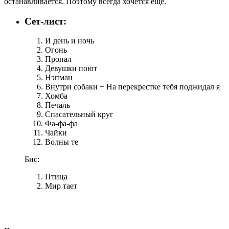
останавливается. Поэтому всегда хочется еще.
Сет-лист:
И день и ночь
Огонь
Пропал
Девушки поют
Нэпман
Внутри собаки + На перекрестке тебя поджидал я
Хомба
Печаль
Спасательный круг
Фа-фа-фа
Чайки
Волны те
Бис:
Птица
Мир тает