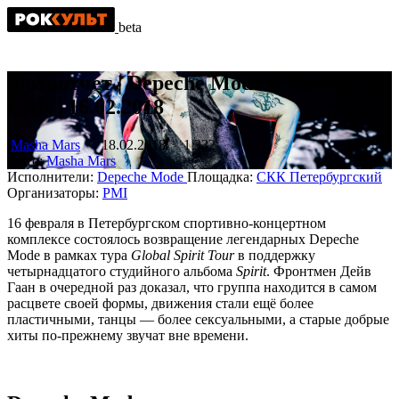
beta
Фотоотчет | Depeche Mode в Питере |
СКК | 16.02.2018
Masha Mars
18.02.2018
1 332
Фото:
Masha Mars
Исполнители:
Depeche Mode
Площадка:
СКК Петербургский
Организаторы:
PMI
16 февраля в Петербургском спортивно-концертном
комплексе состоялось возвращение легендарных Depeche
Mode в рамках тура
Global Spirit Tour
в поддержку
четырнадцатого студийного альбома
Spirit
. Фронтмен Дейв
Гаан в очередной раз доказал, что группа находится в самом
расцвете своей формы, движения стали ещё более
пластичными, танцы — более сексуальными, а старые добрые
хиты по-прежнему звучат вне времени.