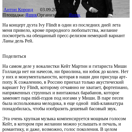
Антон Короид
03.09.2017
529
Площадка:
Ящик
Организаторы:
Ящик
На концерт дуэта Ivy Flindt в один из последних дней лета
меня привело, кроме природного любопытства, желание
посмотреть на обещанный пресс-релизом немецкий вариант
Ланы дель Рей.
Поделиться
На самом деле у вокалистки Кейт Мартин и гитариста Миши
Голланда нет ни начесов, ни бриолина, ни юбок до колен. Нет
у них и монументальности, которая в наши дни присуща арт-
попу. К сожалению, в Россию приехал только акустический
вариант Ivy Flindt, которому отчаянно не хватает, фортепиано,
напряженных струнных и винтажных барабанов, которое
заменяет пара midi-пэдов под ногами у Миши. В паре песен
была использована мелодика, в еще одной midi-клавиатура
понадобилась, чтобы изобразить дешевый басовый звук.
Эта очень хрупкая музыка компенсируется мощным голосом
Кейт, в котором при желании можно услышать и печаль, и
романтику, и даже, возможно, голос поколения. В целом