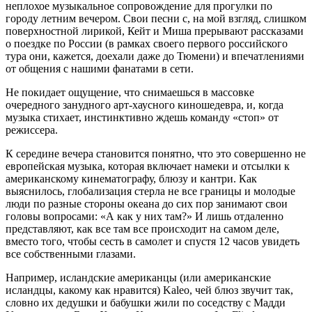
неплохое музыкальное сопровождение для прогулки по
городу летним вечером. Свои песни с, на мой взгляд, слишком
поверхностной лирикой, Кейт и Миша прерывают рассказами
о поездке по России (в рамках своего первого российского
тура они, кажется, доехали даже до Тюмени) и впечатлениями
от общения с нашими фанатами в сети.
Не покидает ощущение, что снимаешься в массовке
очередного занудного арт-хаусного киношедевра, и, когда
музыка стихает, инстинктивно ждешь команду «стоп» от
режиссера.
К середине вечера становится понятно, что это совершенно не
европейская музыка, которая включает намеки и отсылки к
американскому кинематографу, блюзу и кантри. Как
выяснилось, глобализация стерла не все границы и молодые
люди по разные стороны океана до сих пор занимают свои
головы вопросами: «А как у них там?» И лишь отдаленно
представляют, как все там все происходит на самом деле,
вместо того, чтобы сесть в самолет и спустя 12 часов увидеть
все собственными глазами.
Например, исландские американцы (или американские
исландцы, какому как нравится) Kaleo, чей блюз звучит так,
словно их дедушки и бабушки жили по соседству с Мадди