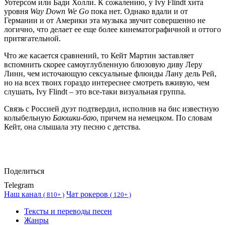
Уотерсом или Бади Холли. К сожалению, у Ivy Flindt хита
уровня
Way Down We Go
пока нет. Однако вдали и от
Германии и от Америки эта музыка звучит совершенно не
логично, что делает ее еще более кинематографичной и оттого
притягательной.
Что же касается сравнений, то Кейт Мартин заставляет
вспомнить скорее самоуглубленную блюзовую диву Леру
Линн, чем источающую сексуальные флюиды Лану дель Рей,
но на всех твоих гораздо интереснее смотреть вживую, чем
слушать, Ivy Flindt – это все-таки визуальная группа.
Связь с Россией дуэт подтвердил, исполнив на бис известную
колыбельную
Баюшки-баю
, причем на немецком. По словам
Кейт, она слышала эту песню с детства.
Поделиться
Telegram
Наш канал
Чат рокеров
(
810+ )
(
120+ )
Тексты и переводы песен
Жанры